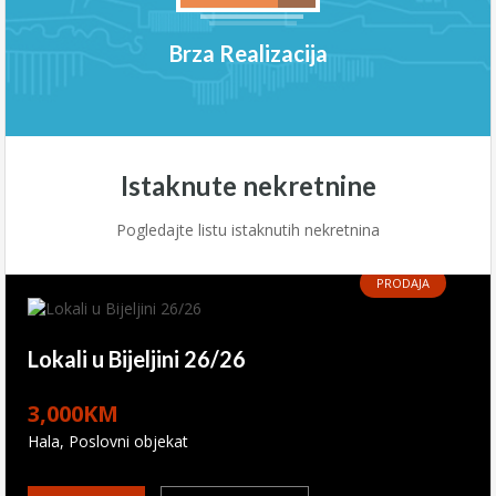
Brza Realizacija
Istaknute nekretnine
Pogledajte listu istaknutih nekretnina
PRODAJA
Lokali u Bijeljini 26/26
3,000KM
Hala, Poslovni objekat
PRODAJA
PRODAJA
PRODAJA
PRODAJA
PRODAJA