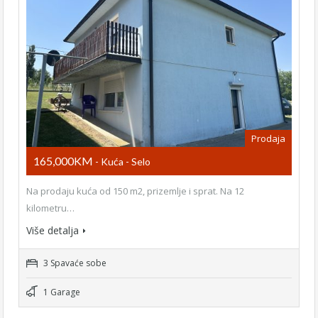
Prodaja
165,000KM
- Kuća - Selo
Na prodaju kuća od 150 m2, prizemlje i sprat. Na 12
kilometru…
Više detalja
3 Spavaće sobe
1 Garage