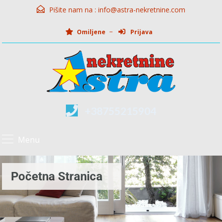
Pišite nam na :
info@astra-nekretnine.com
Omiljene
Prijava
+38755215904
Menu
Početna Stranica