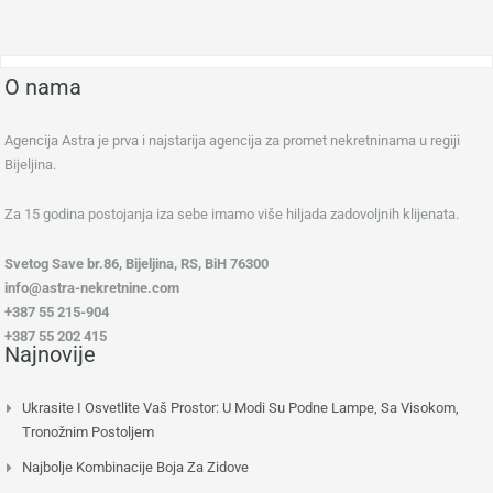
O nama
Agencija Astra je prva i najstarija agencija za promet nekretninama u regiji
Bijeljina.
Za 15 godina postojanja iza sebe imamo više hiljada zadovoljnih klijenata.
Svetog Save br.86, Bijeljina, RS, BiH 76300
info@astra-nekretnine.com
+387 55 215-904
+387 55 202 415
Najnovije
Ukrasite I Osvetlite Vaš Prostor: U Modi Su Podne Lampe, Sa Visokom,
Tronožnim Postoljem
Najbolje Kombinacije Boja Za Zidove