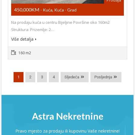
450,000KM
- Kuća, Kuća - Grad
Na prodaju kuća u centru Bijeljine Površine oko 160m2
Struktura: Prizemlje: 2…
Više detalja
160 m2
1
2
3
4
Sljedeća
Posljednja
Astra Nekretnine
Pravo mjesto za prodaju ili kupovinu Vaše nekretnine!