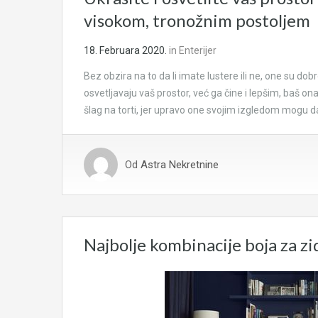
visokom, tronožnim postoljem
18. Februara 2020.
in
Enterijer
Bez obzira na to da li imate lustere ili ne, one su 
osvetljavaju vaš prostor, već ga čine i lepšim, baš 
šlag na torti, jer upravo one svojim izgledom mogu d
Od
Astra Nekretnine
Najbolje kombinacije boja za z