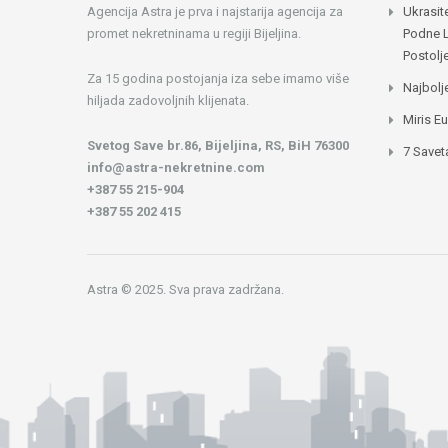
Agencija Astra je prva i najstarija agencija za
Ukrasit
promet nekretninama u regiji Bijeljina.
Podne 
Postol
Za 15 godina postojanja iza sebe imamo više
Najbolj
hiljada zadovoljnih klijenata.
Miris E
Svetog Save br.86, Bijeljina, RS, BiH 76300
7 Savet
info@astra-nekretnine.com
+387 55 215-904
+387 55 202 415
Astra © 2025. Sva prava zadržana.