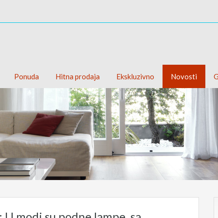
Ponuda
Hitna prodaja
Ekskluzivno
Novosti
G
r: U modi su podne lampe, sa