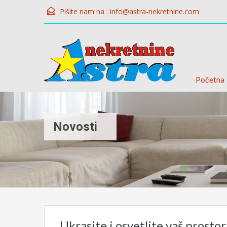
Pišite nam na :
info@astra-nekretnine.com
Početna
Novosti
Ukrasite i osvetlite vaš prosto