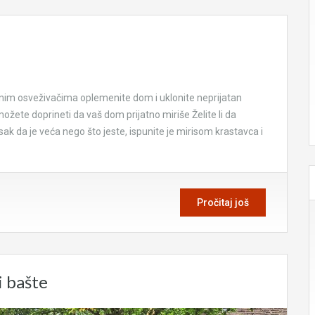
odnim osveživačima oplemenite dom i uklonite neprijatan
ožete doprineti da vaš dom prijatno miriše Želite li da
sak da je veća nego što jeste, ispunite je mirisom krastavca i
Pročitaj još
i bašte