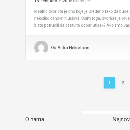
18. Februara 2020.
in
Eksterijer
Idealno dvorište je ono koje je uređeno tako da bude 
nekoliko osnovnih uslova. Osim toga, dvorište je prv
biste potrudili da ostavite dobar utisak? Ako smo vas
Od
Astra Nekretnine
Posts
1
2
pagination
O nama
Najnov