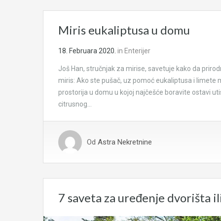
Miris eukaliptusa u domu
18. Februara 2020.
in
Enterijer
Još Han, stručnjak za mirise, savetuje kako da prir
miris: Ako ste pušač, uz pomoć eukaliptusa i limete m
prostorija u domu u kojoj najčešće boravite ostavi uti
citrusnog…
Od
Astra Nekretnine
7 saveta za uređenje dvorišta il