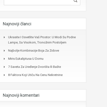
Najnoviji članci
Ukrasite I Osvetlite Vaš Prostor: U Modi Su Podne
Lampe, Sa Visokom, Tronožnim Postoljem
Najbolje Kombinacije Boja Za Zidove
Miris Eukaliptusa U Domu
7 Saveta Za Uređenje Dvorišta Ili Bašte
8 Faktora Koji Utiču Na Cenu Nekretnine
Najnoviji komentari