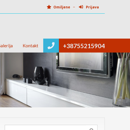
Omiljene
Prijava
+38755215904
alerija
Kontakt