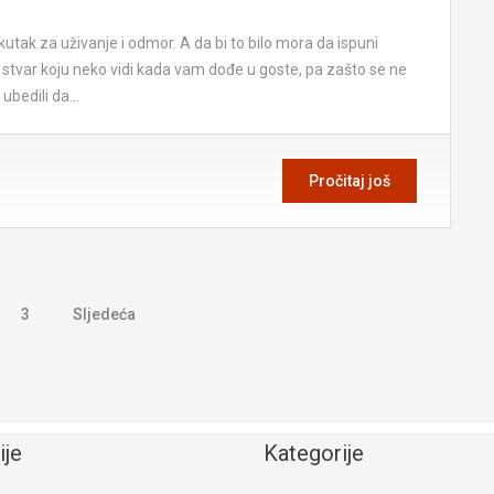
kutak za uživanje i odmor. A da bi to bilo mora da ispuni
a stvar koju neko vidi kada vam dođe u goste, pa zašto se ne
 ubedili da…
Pročitaj još
3
Sljedeća
ije
Kategorije