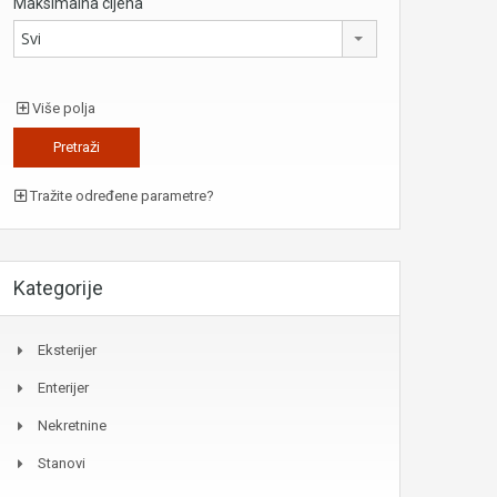
Maksimalna cijena
Svi
Više polja
Tražite određene parametre?
Kategorije
Eksterijer
Enterijer
Nekretnine
Stanovi