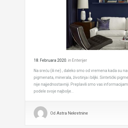
18. Februara 2020.
in
Enterijer
Na sreću (ili ne) , daleko smo od vremena kada su naši 
pigmenata, minerala, životinja i biljki. Sintetički pigm
nije najjednostavniji. Preplavili smo vas informacija
podele svoje najbolje…
Od
Astra Nekretnine