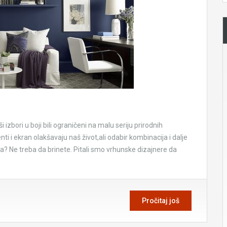
izbori u boji bili ograničeni na malu seriju prirodnih
enti i ekran olakšavaju naš život,ali odabir kombinacija i dalje
ma? Ne treba da brinete. Pitali smo vrhunske dizajnere da
Pročitaj još