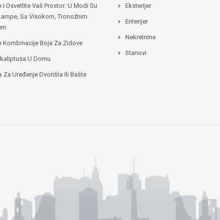
e I Osvetlite Vaš Prostor: U Modi Su
Eksterijer
Lampe, Sa Visokom, Tronožnim
Enterijer
jem
Nekretnine
e Kombinacije Boja Za Zidove
Stanovi
ukaliptusa U Domu
a Za Uređenje Dvorišta Ili Bašte