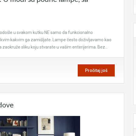
dobrodošle u svakom kutku NE samo da funkcionalno
onakvim kakvim ga zamišljate. Lampe često doživljavamo kao
a zaokruže sliku koju stvarate u vašim enterijerima. Bez…
Pročitaj još
idove