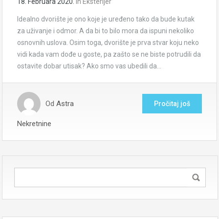
18. Februara 2020.
in
Eksterijer
Idealno dvorište je ono koje je uređeno tako da bude kutak
za uživanje i odmor. A da bi to bilo mora da ispuni nekoliko
osnovnih uslova. Osim toga, dvorište je prva stvar koju neko
vidi kada vam dođe u goste, pa zašto se ne biste potrudili da
ostavite dobar utisak? Ako smo vas ubedili da…
Od
Astra
Pročitaj još
Nekretnine