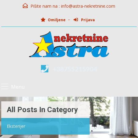
Pišite nam na :
info@astra-nekretnine.com
Omiljene
Prijava
+38755215904
Menu
All Posts In Category
Eksterijer