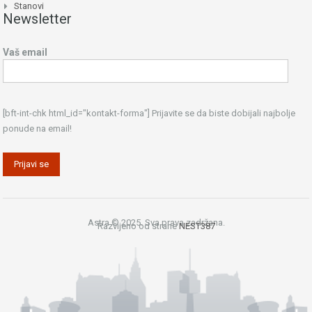
Stanovi
Newsletter
Vaš email
[bft-int-chk html_id="kontakt-forma"] Prijavite se da biste dobijali najbolje
ponude na email!
Astra © 2025. Sva prava zadržana.
Razvijeno od strane
NEST387