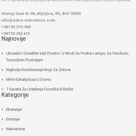
Svetog Save br.86, Bijeljina, RS, BiH 76300
info@astra-nekretnine.com
+387 55 215-904
+387 55 202 415
Najnovije
Ukrasite I Osvetlite Vaš Prostor: U Modi Su Podne Lampe, Sa Visokom,
Tronožnim Postoljem
Najbolje Kombinacije Boja Za Zidove
Miris Eukaliptusa U Domu
7 Saveta Za Uređenje Dvorišta Ili Bašte
Kategorije
Eksterijer
Enterijer
Nekretnine