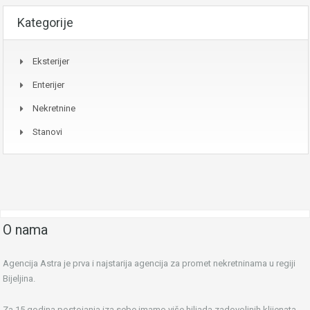
Kategorije
Eksterijer
Enterijer
Nekretnine
Stanovi
O nama
Agencija Astra je prva i najstarija agencija za promet nekretninama u regiji
Bijeljina.
Za 15 godina postojanja iza sebe imamo više hiljada zadovoljnih klijenata.