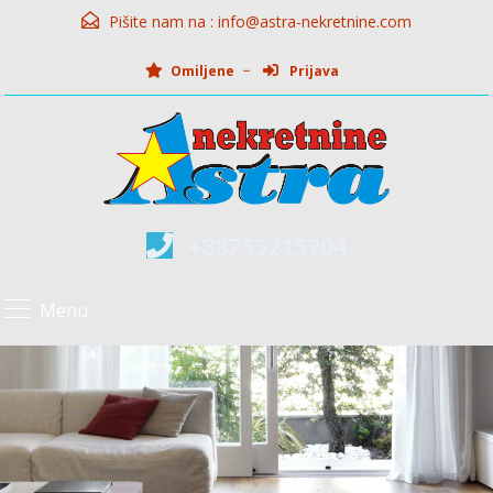
Pišite nam na :
info@astra-nekretnine.com
Omiljene
Prijava
+38755215904
Menu