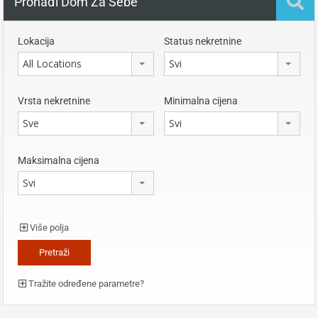
Pronađi Dom Za Sebe
Lokacija
Status nekretnine
All Locations
Svi
Vrsta nekretnine
Minimalna cijena
Sve
Svi
Maksimalna cijena
Svi
Više polja
Tražite određene parametre?