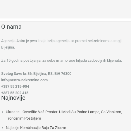
O nama
Agencija Astra je prva i najstarija agencija za promet nekretninama u regiji
Bijeljina.
Za 15 godina postojanja iza sebe imamo više hiljada zadovoljnih klijenata.
Svetog Save br.86, Bijeljina, RS, BiH 76300
info@astra-nekretnine.com
+387 55 215-904
+387 55 202 415
Najnovije
Ukrasite I Osvetlite Vaš Prostor: U Modi Su Podne Lampe, Sa Visokom,
Tronožnim Postoljem
Najbolje Kombinacije Boja Za Zidove