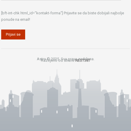
[bft-int-chk html_id="kontakt-forma"] Prijavite se da biste dobijali najbolje
ponude na email!
Astra © 2025. Sva prava zadržana.
Razvijeno od strane
NEST387