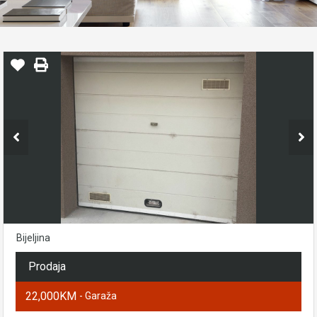
Bijeljina
Prodaja
22,000KM
- Garaža