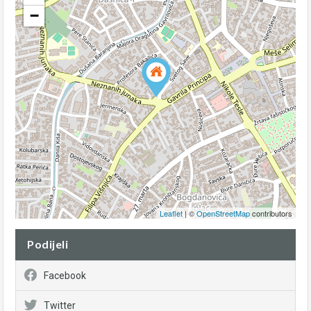
−
Leaflet
| ©
OpenStreetMap
contributors
Podijeli
Facebook
Twitter