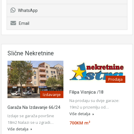
WhatsApp
Email
Slične Nekretnine
Prodaja
Filipa Visnjica /18
Izdavanje
Na prodaju su dvije garaze:
19m2 u prizemlju od…
Garaža Na Izdavanje 66/24
Više detalja
Izdaje se garaža površine
18m2 Nalazi se u zgradi…
700KM m²
Više detalja