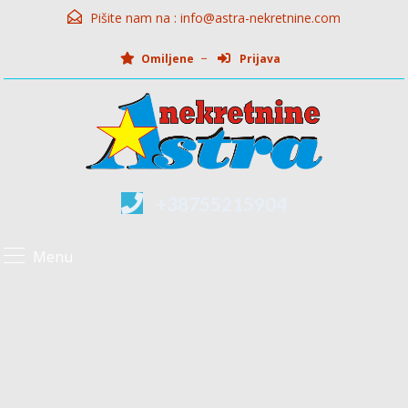
Pišite nam na :
info@astra-nekretnine.com
Omiljene
Prijava
+38755215904
Menu