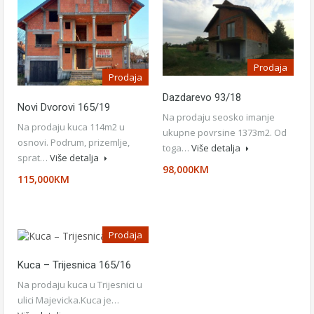
Prodaja
Prodaja
Dazdarevo 93/18
Novi Dvorovi 165/19
Na prodaju seosko imanje
Na prodaju kuca 114m2 u
ukupne povrsine 1373m2. Od
osnovi. Podrum, prizemlje,
toga…
Više detalja
sprat…
Više detalja
98,000KM
115,000KM
Prodaja
Kuca – Trijesnica 165/16
Na prodaju kuca u Trijesnici u
ulici Majevicka.Kuca je…