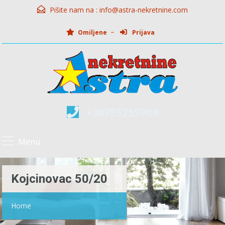
Pišite nam na :
info@astra-nekretnine.com
Omiljene
Prijava
+38755215904
Menu
Kojcinovac 50/20
Home