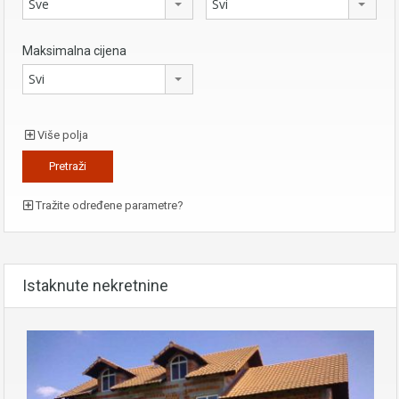
Sve
Svi
Maksimalna cijena
Svi
Više polja
Tražite određene parametre?
Istaknute nekretnine