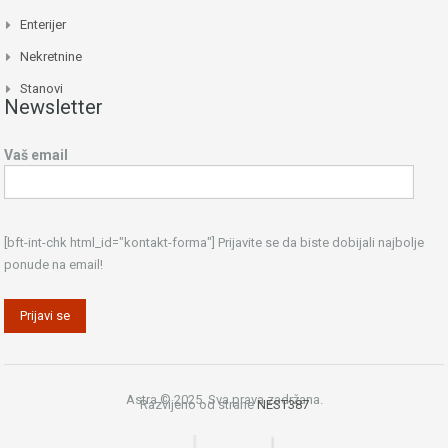
Enterijer
Nekretnine
Stanovi
Newsletter
Vaš email
[bft-int-chk html_id="kontakt-forma"] Prijavite se da biste dobijali najbolje
ponude na email!
Astra © 2025. Sva prava zadržana.
Razvijeno od strane
NEST387