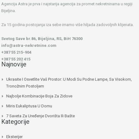
Agencija Astra je prva i najstarija agencija za promet nekretninama u regiji
Bijeljina.
Za 15 godina postojanja iza sebe imamo više hiljada zadovoljnih klijenata.
Svetog Save br.86, Bijeljina, RS, BiH 76300
info@astra-nekretnine.com
+387 55 215-904
+387 55 202 415
Najnovije
Ukrasite I Osvetlite Vaš Prostor: U Modi Su Podne Lampe, Sa Visokom,
Tronožnim Postoljem
Najbolje Kombinacije Boja Za Zidove
Miris Eukaliptusa U Domu
7 Saveta Za Uređenje Dvorišta Ili Bašte
Kategorije
Eksterijer