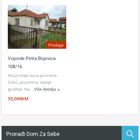
Prodaja
Vojvode Petra Bojovica
108/16
Na prodaju kuca povrsine
52m2, prizemna, starije
gradnje. Na…
Više detalja
55,000KM
Pronađi Dom Za Sebe