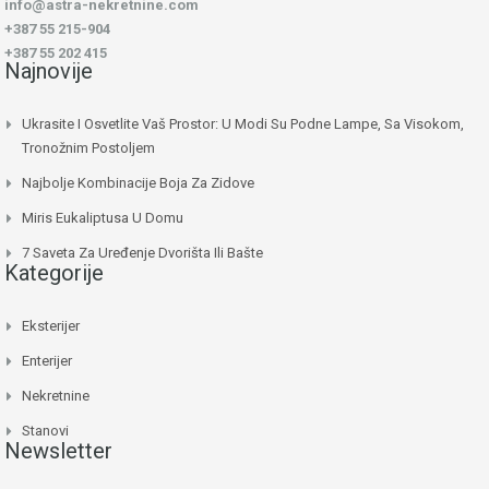
info@astra-nekretnine.com
+387 55 215-904
+387 55 202 415
Najnovije
Ukrasite I Osvetlite Vaš Prostor: U Modi Su Podne Lampe, Sa Visokom,
Tronožnim Postoljem
Najbolje Kombinacije Boja Za Zidove
Miris Eukaliptusa U Domu
7 Saveta Za Uređenje Dvorišta Ili Bašte
Kategorije
Eksterijer
Enterijer
Nekretnine
Stanovi
Newsletter