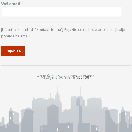
Vaš email
[bft-int-chk html_id="kontakt-forma"] Prijavite se da biste dobijali najbolje
ponude na email!
Astra © 2025. Sva prava zadržana.
Razvijeno od strane
NEST387