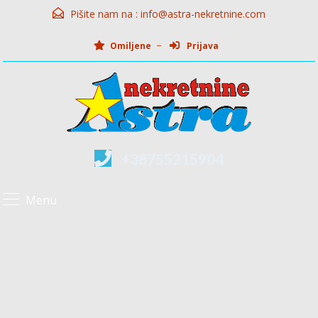
Pišite nam na :
info@astra-nekretnine.com
Omiljene
Prijava
+38755215904
Menu