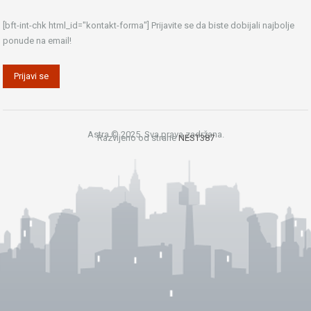
[bft-int-chk html_id="kontakt-forma"] Prijavite se da biste dobijali najbolje
ponude na email!
Astra © 2025. Sva prava zadržana.
Razvijeno od strane
NEST387