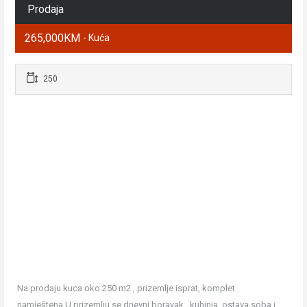
Prodaja
265,000KM
- Kuća
250
Na prodaju kuca oko 250 m2 , prizemlje isprat, komplet
namještena.U prizemlju se dnevni boravak , kuhinja ,ostava,soba i