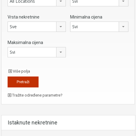
All Locations
Svi
Vrsta nekretnine
Minimalna cijena
Sve
Svi
Maksimalna cijena
Svi
Više polja
Tražite određene parametre?
Istaknute nekretnine