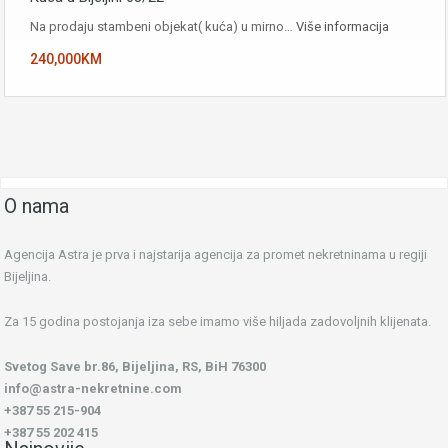
Na prodaju stambeni objekat( kuća) u mirno…
Više informacija
240,000KM
O nama
Agencija Astra je prva i najstarija agencija za promet nekretninama u regiji
Bijeljina.
Za 15 godina postojanja iza sebe imamo više hiljada zadovoljnih klijenata.
Svetog Save br.86, Bijeljina, RS, BiH 76300
info@astra-nekretnine.com
+387 55 215-904
+387 55 202 415