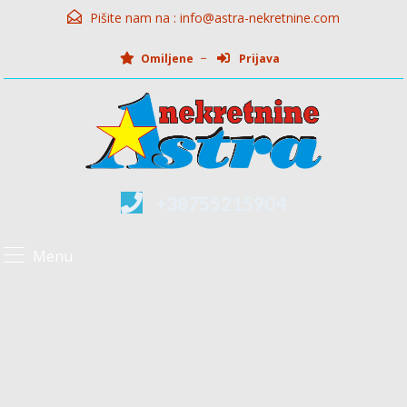
Pišite nam na :
info@astra-nekretnine.com
Omiljene
Prijava
+38755215904
Menu