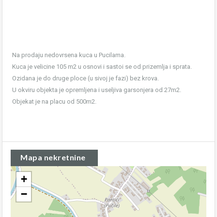
Na prodaju nedovrsena kuca u Pucilama.
Kuca je velicine 105 m2 u osnovi i sastoi se od prizemlja i sprata.
Ozidana je do druge ploce (u sivoj je fazi) bez krova.
U okviru objekta je opremljena i useljiva garsonjera od 27m2.
Objekat je na placu od 500m2.
Mapa nekretnine
+
−