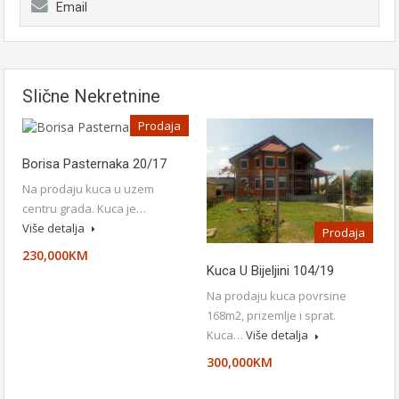
Email
Slične Nekretnine
Prodaja
Borisa Pasternaka 20/17
Na prodaju kuca u uzem
centru grada. Kuca je…
Više detalja
Prodaja
230,000KM
Kuca U Bijeljini 104/19
Na prodaju kuca povrsine
168m2, prizemlje i sprat.
Kuca…
Više detalja
300,000KM