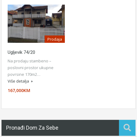
Prodaja
Ugljevik 74/20
Na prodaju stambeno –
poslovni prostor ukupne
povrsine 170m2…
Više detalja
167,000KM
Pronađi Dom Za Sebe