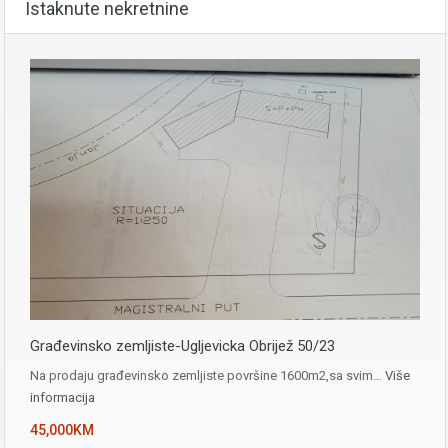
Istaknute nekretnine
Građevinsko zemljiste-Ugljevicka Obrijež 50/23
Na prodaju građevinsko zemljiste površine 1600m2,sa svim…
Više
informacija
45,000KM