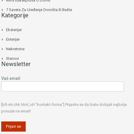
Miris Eukaliptusa U Domu
7 Saveta Za Uređenje Dvorišta Ili Bašte
Kategorije
Eksterijer
Enterijer
Nekretnine
Stanovi
Newsletter
Vaš email
[bft-int-chk html_id="kontakt-forma"] Prijavite se da biste dobijali najbolje
ponude na email!