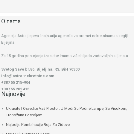
O nama
Agencija Astra je prva i najstarija agencija za promet nekretninama u regiji
Bijeljina.
Za 15 godina postojanja iza sebe imamo više hiljada zadovoljnih klijenata.
Svetog Save br.86, Bijeljina, RS, BiH 76300
info@astra-nekretnine.com
+387 55 215-904
+387 55 202 415
Najnovije
Ukrasite I Osvetlite Vaš Prostor: U Modi Su Podne Lampe, Sa Visokom,
Tronožnim Postoljem
Najbolje Kombinacije Boja Za Zidove