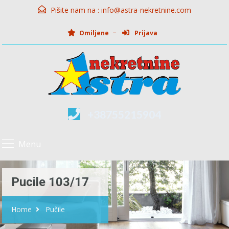
Pišite nam na :
info@astra-nekretnine.com
Omiljene
Prijava
+38755215904
Menu
Pucile 103/17
Home
Pučile