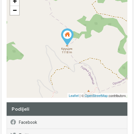
+
−
Leaflet
| ©
OpenStreetMap
contributors
Podijeli
Facebook