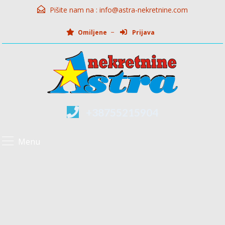
Pišite nam na :
info@astra-nekretnine.com
Omiljene
Prijava
+38755215904
Menu