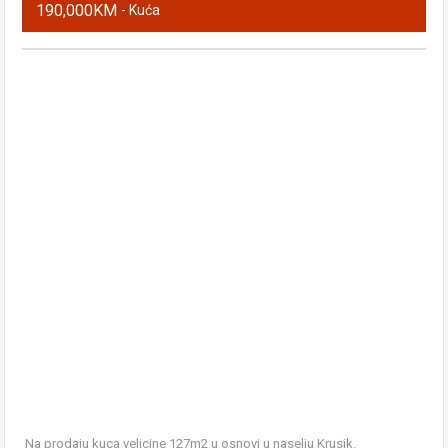
190,000KM
- Kuća
Na prodaju kuca velicine 127m2 u osnovi u naselju Krusik.