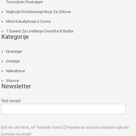
Tronožnim Postoljem
Najbolje Kombinacije Boja Za Zidove
Miris Eukaliptusa U Domu
7 Saveta Za Uređenje Dvorišta Ili Bašte
Kategorije
Eksterijer
Enterijer
Nekretnine
Stanovi
Newsletter
Vaš email
[bft-int-chk html_id="kontakt-forma"] Prijavite se da biste dobijali najbolje
ponude na email!