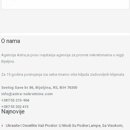
O nama
Agencija Astra je prva i najstarija agencija za promet nekretninama u regiji
Bijeljina.
Za 15 godina postojanja iza sebe imamo više hiljada zadovoljnih klijenata.
Svetog Save br.86, Bijeljina, RS, BiH 76300
info@astra-nekretnine.com
+387 55 215-904
+387 55 202 415
Najnovije
Ukrasite I Osvetlite Vaš Prostor: U Modi Su Podne Lampe, Sa Visokom,