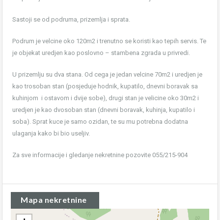
Sastoji se od podruma, prizemlja i sprata.
Podrum je velcine oko 120m2 i trenutno se koristi kao tepih servis. Te
je objekat uredjen kao poslovno – stambena zgrada u privredi.
U prizemlju su dva stana. Od cega je jedan velcine 70m2 i uredjen je
kao trosoban stan (posjeduje hodnik, kupatilo, dnevni boravak sa
kuhinjom i ostavom i dvije sobe), drugi stan je velicine oko 30m2 i
uredjen je kao dvosoban stan (dnevni boravak, kuhinja, kupatilo i
soba). Sprat kuce je samo ozidan, te su mu potrebna dodatna
ulaganja kako bi bio useljiv.
Za sve informacije i gledanje nekretnine pozovite 055/215-904
Mapa nekretnine