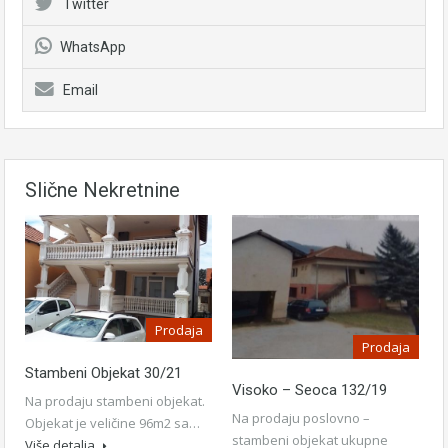
Twitter
WhatsApp
Email
Slične Nekretnine
Prodaja
Prodaja
Stambeni Objekat 30/21
Visoko – Seoca 132/19
Na prodaju stambeni objekat.
Na prodaju poslovno –
Objekat je veličine 96m2 sa…
stambeni objekat ukupne
Više detalja