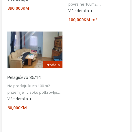
povrsine 160m2,…
390,000KM
Više detalja
100,000KM m²
Prodaja
Pelagićevo 85/14
Na prodaju kuca 100 m2
prizemlje i visoko potkrovlje.…
Više detalja
60,000KM