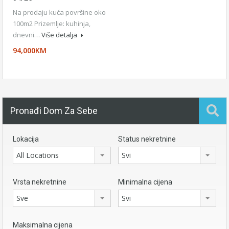
Na prodaju kuća površine oko
100m2 Prizemlje: kuhinja,
dnevni…
Više detalja
94,000KM
Pronađi Dom Za Sebe
Lokacija
Status nekretnine
All Locations
Svi
Vrsta nekretnine
Minimalna cijena
Sve
Svi
Maksimalna cijena