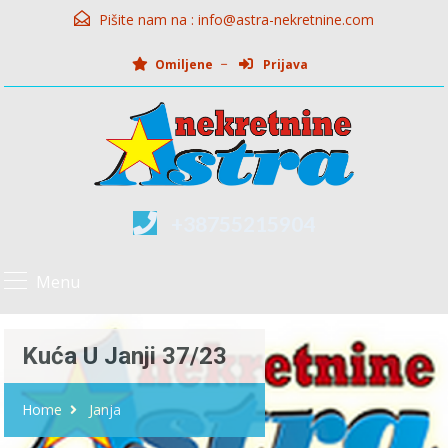
Pišite nam na :
info@astra-nekretnine.com
Omiljene
Prijava
+38755215904
Menu
Kuća U Janji 37/23
Home
Janja