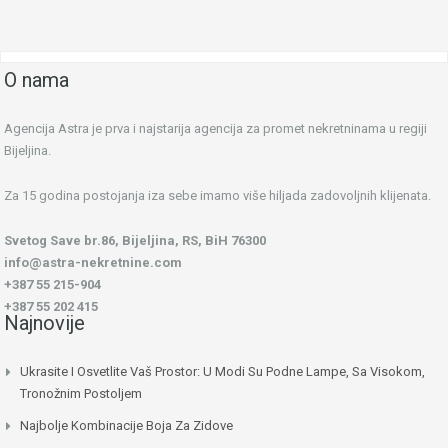
O nama
Agencija Astra je prva i najstarija agencija za promet nekretninama u regiji
Bijeljina.
Za 15 godina postojanja iza sebe imamo više hiljada zadovoljnih klijenata.
Svetog Save br.86, Bijeljina, RS, BiH 76300
info@astra-nekretnine.com
+387 55 215-904
+387 55 202 415
Najnovije
Ukrasite I Osvetlite Vaš Prostor: U Modi Su Podne Lampe, Sa Visokom,
Tronožnim Postoljem
Najbolje Kombinacije Boja Za Zidove