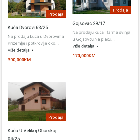
Prodaja
Prodaja
Gojsovac 29/17
Kuća Dvorovi 63/25
Na prodaju kuca i farma svinja
Na prodaju kuća u Dvorovima
u Gojsovcu.Na placu…
Prizemlje i potkrovlje oko…
Više detalja
Više detalja
170,000KM
300,000KM
Prodaja
Kuća U Velikoj Obarskoj
04/25