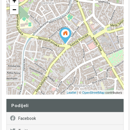
+
−
Leaflet
| ©
OpenStreetMap
contributors
Podijeli
Facebook