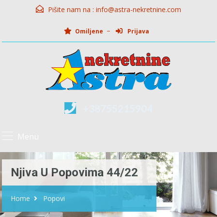
Pišite nam na :
info@astra-nekretnine.com
Omiljene
Prijava
+38755215904
Menu
Njiva U Popovima 44/22
Home
Popovi