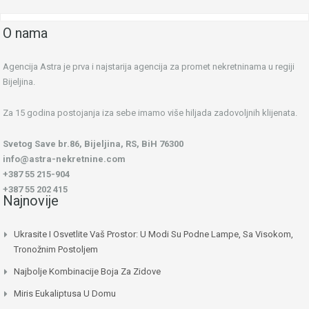
O nama
Agencija Astra je prva i najstarija agencija za promet nekretninama u regiji
Bijeljina.
Za 15 godina postojanja iza sebe imamo više hiljada zadovoljnih klijenata.
Svetog Save br.86, Bijeljina, RS, BiH 76300
info@astra-nekretnine.com
+387 55 215-904
+387 55 202 415
Najnovije
Ukrasite I Osvetlite Vaš Prostor: U Modi Su Podne Lampe, Sa Visokom,
Tronožnim Postoljem
Najbolje Kombinacije Boja Za Zidove
Miris Eukaliptusa U Domu