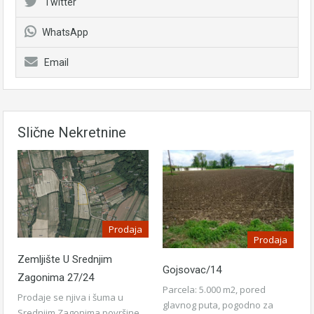
Twitter
WhatsApp
Email
Slične Nekretnine
Prodaja
Prodaja
Zemljište U Srednjim
Gojsovac/14
Zagonima 27/24
Parcela: 5.000 m2, pored
Prodaje se njiva i šuma u
glavnog puta, pogodno za
Srednjim Zagonima površine…