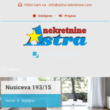
Pišite nam na :
info@astra-nekretnine.com
Omiljene
Prijava
+38755215904
Menu
Nusiceva 193/15
Home
Bijeljina