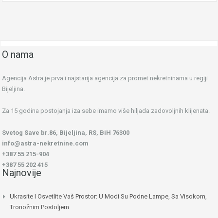
O nama
Agencija Astra je prva i najstarija agencija za promet nekretninama u regiji
Bijeljina.
Za 15 godina postojanja iza sebe imamo više hiljada zadovoljnih klijenata.
Svetog Save br.86, Bijeljina, RS, BiH 76300
info@astra-nekretnine.com
+387 55 215-904
+387 55 202 415
Najnovije
Ukrasite I Osvetlite Vaš Prostor: U Modi Su Podne Lampe, Sa Visokom,
Tronožnim Postoljem