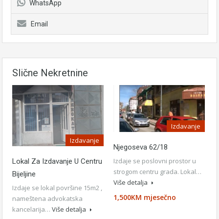
WhatsApp
Email
Slične Nekretnine
Izdavanje
Izdavanje
Njegoseva 62/18
Izdaje se poslovni prostor u
Lokal Za Izdavanje U Centru
strogom centru grada. Lokal…
Bijeljine
Više detalja
Izdaje se lokal površine 15m2 ,
1,500KM mjesečno
nameštena advokatska
kancelarija…
Više detalja