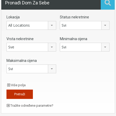
Pronađi Dom Za Sebe
Lokacija
Status nekretnine
All Locations
Svi
Vrsta nekretnine
Minimalna cijena
Sve
Svi
Maksimalna cijena
Svi
Više polja
Tražite određene parametre?