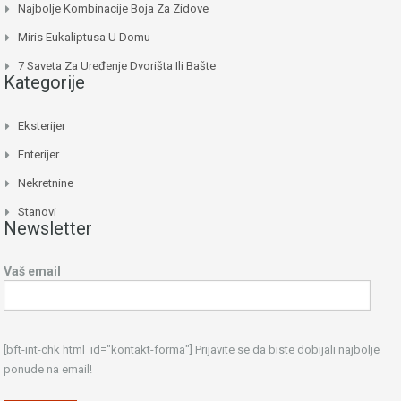
Najbolje Kombinacije Boja Za Zidove
Miris Eukaliptusa U Domu
7 Saveta Za Uređenje Dvorišta Ili Bašte
Kategorije
Eksterijer
Enterijer
Nekretnine
Stanovi
Newsletter
Vaš email
[bft-int-chk html_id="kontakt-forma"] Prijavite se da biste dobijali najbolje
ponude na email!