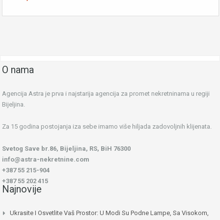
O nama
Agencija Astra je prva i najstarija agencija za promet nekretninama u regiji
Bijeljina.
Za 15 godina postojanja iza sebe imamo više hiljada zadovoljnih klijenata.
Svetog Save br.86, Bijeljina, RS, BiH 76300
info@astra-nekretnine.com
+387 55 215-904
+387 55 202 415
Najnovije
Ukrasite I Osvetlite Vaš Prostor: U Modi Su Podne Lampe, Sa Visokom,