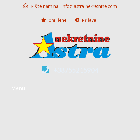
Pišite nam na :
info@astra-nekretnine.com
Omiljene
Prijava
+38755215904
Menu