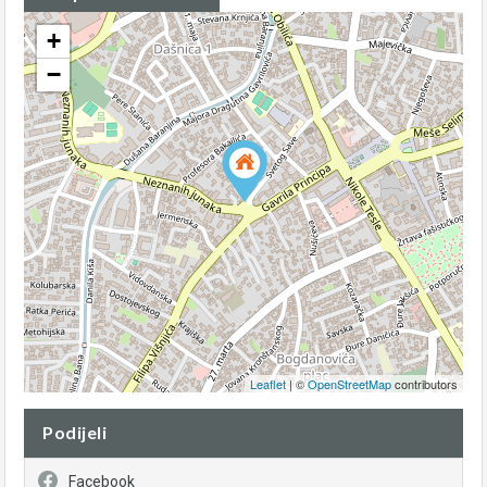
+
−
Leaflet
| ©
OpenStreetMap
contributors
Podijeli
Facebook