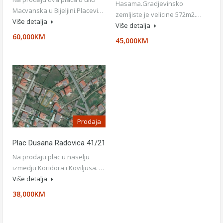
Hasama.Gradjevinsko
Macvanska u Bijeljini.Placevi…
zemljiste je velicine 572m2.…
Više detalja
Više detalja
60,000KM
45,000KM
Prodaja
Plac Dusana Radovica 41/21
Na prodaju plac u naselju
izmedju Koridora i Koviljusa. …
Više detalja
38,000KM