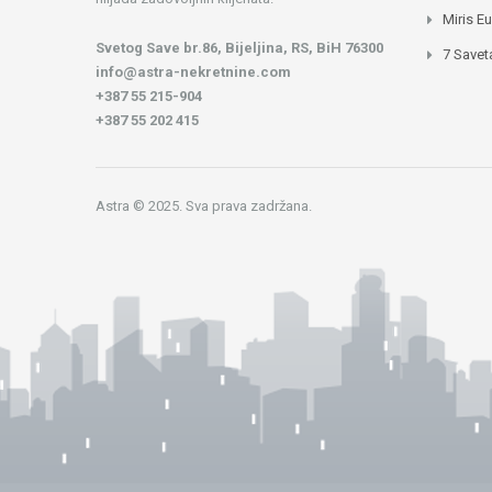
Miris E
Svetog Save br.86, Bijeljina, RS, BiH 76300
7 Savet
info@astra-nekretnine.com
+387 55 215-904
+387 55 202 415
Astra © 2025. Sva prava zadržana.