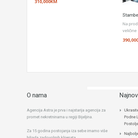
310,000KM
Stamben
Na prod
veličin
390,00
O nama
Najnov
Agencija Astra je prva i najstarija agencija za
Ukrasit
promet nekretninama u regiji Bijeljina.
Podne 
Postol
Za 15 godina postojanja iza sebe imamo više
Najbolj
hiljada zadovoljnih klijenata.