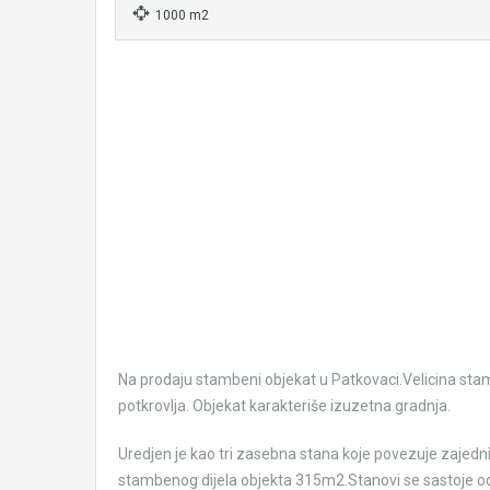
1000 m2
Na prodaju stambeni objekat u Patkovaci.Velicina stamb
potkrovlja. Objekat karakteriše izuzetna gradnja.
Uredjen je kao tri zasebna stana koje povezuje zajedni
stambenog dijela objekta 315m2.Stanovi se sastoje od 