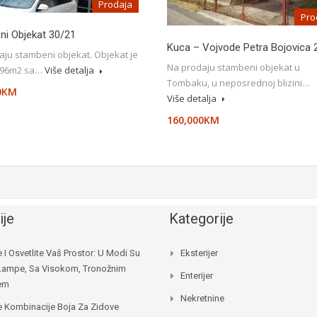
Prodaja
Pro
i Objekat 30/21
Kuca – Vojvode Petra Bojovica 
aju stambeni objekat. Objekat je
Na prodaju stambeni objekat u
e 96m2 sa…
Više detalja
Tombaku, u neposrednoj blizini…
0KM
Više detalja
160,000KM
ije
Kategorije
e I Osvetlite Vaš Prostor: U Modi Su
Eksterijer
Lampe, Sa Visokom, Tronožnim
Enterijer
jem
Nekretnine
e Kombinacije Boja Za Zidove