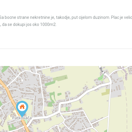
Sa bocne strane nekretnine je, takodje, put cijelom duzinom. Plac je veli
 da se dokupi jos oko 1000m2.