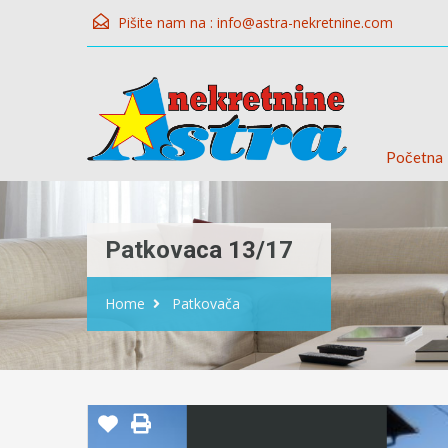
Pišite nam na :
info@astra-nekretnine.com
Početna
Patkovaca 13/17
Home
Patkovača