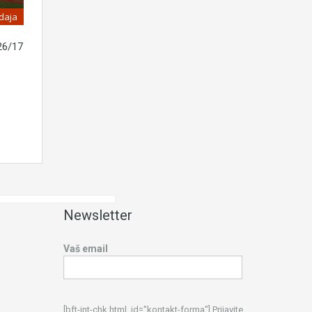
daja
26/17
Newsletter
Vaš email
[bft-int-chk html_id="kontakt-forma"] Prijavite