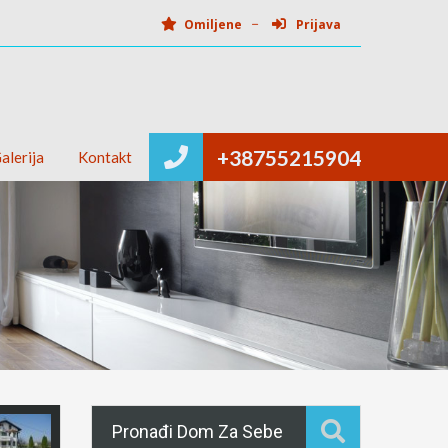
Omiljene
Prijava
+38755215904
alerija
Kontakt
Pronađi Dom Za Sebe