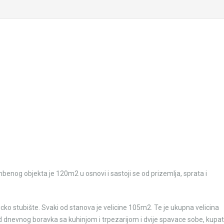
enog objekta je 120m2 u osnovi i sastoji se od prizemlja, sprata i
cko stubište. Svaki od stanova je velicine 105m2. Te je ukupna velicina
dnevnog boravka sa kuhinjom i trpezarijom i dvije spavace sobe, kupati