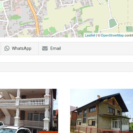
Leaflet
| ©
OpenStreetMap
contri
WhatsApp
Email