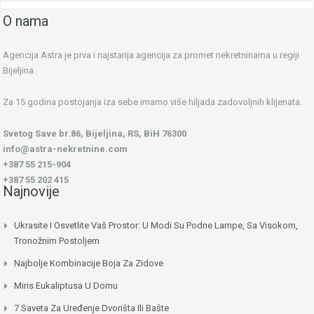
O nama
Agencija Astra je prva i najstarija agencija za promet nekretninama u regiji
Bijeljina.
Za 15 godina postojanja iza sebe imamo više hiljada zadovoljnih klijenata.
Svetog Save br.86, Bijeljina, RS, BiH 76300
info@astra-nekretnine.com
+387 55 215-904
+387 55 202 415
Najnovije
Ukrasite I Osvetlite Vaš Prostor: U Modi Su Podne Lampe, Sa Visokom,
Tronožnim Postoljem
Najbolje Kombinacije Boja Za Zidove
Miris Eukaliptusa U Domu
7 Saveta Za Uređenje Dvorišta Ili Bašte