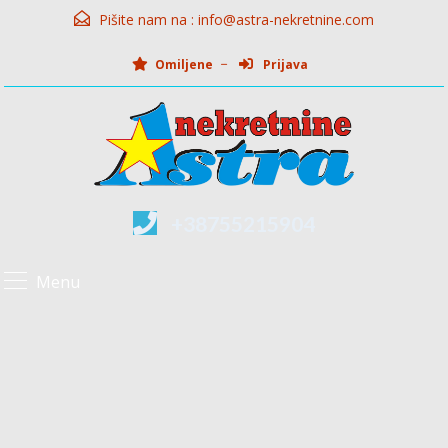
Pišite nam na :
info@astra-nekretnine.com
Omiljene
Prijava
+38755215904
Menu