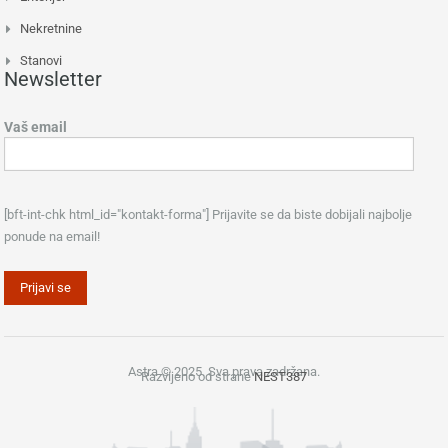
Nekretnine
Stanovi
Newsletter
Vaš email
[bft-int-chk html_id="kontakt-forma"] Prijavite se da biste dobijali najbolje
ponude na email!
Astra © 2025. Sva prava zadržana.
Razvijeno od strane
NEST387