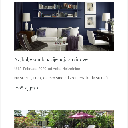
Najbolje kombinacije boja za zidove
U
18. Februara 2020.
od
Astra Nekretnine
Na sreću (ili ne) , daleko smo od vremena kada su naši…
Pročitaj još