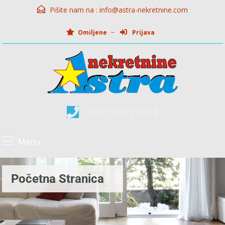
Pišite nam na :
info@astra-nekretnine.com
Omiljene
Prijava
+38755215904
Menu
Početna Stranica