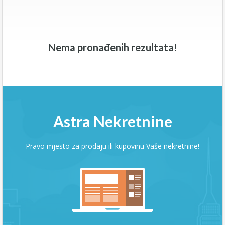
Nema pronađenih rezultata!
Astra Nekretnine
Pravo mjesto za prodaju ili kupovinu Vaše nekretnine!