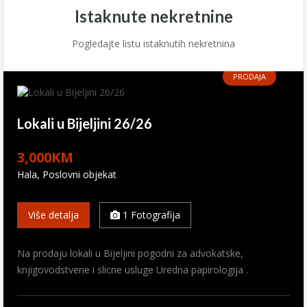
Istaknute nekretnine
Pogledajte listu istaknutih nekretnina
PRODAJA
Lokali u Bijeljini 26/26
3,000KM
Hala, Poslovni objekat
PRODAJA
PRODAJA
PRODAJA
PRODAJA
PRODAJA
Više detalja
1 Fotografija
Kuća Donja Trnova 25/26
Stan u centru Bijeljine 6/26
Stambeno – poslovni prostor Magnojević
Kuća u Bijeljini 47/25
Kuća u D.Crnjelovo 46/25
Na prodaju lokali u Bijeljini pogodni za advokatske,
70/25
knjigovodstvene i slicne usluge Uredna papirologija .
165,000KM
125,000KM
300,000KM
65,000KM
Kuća - Selo
Stan
Kuća - Grad
Kuća - Selo
60,000KM