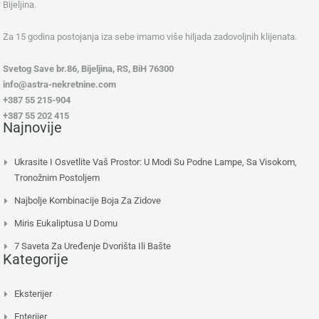
Bijeljina.
Za 15 godina postojanja iza sebe imamo više hiljada zadovoljnih klijenata.
Svetog Save br.86, Bijeljina, RS, BiH 76300
info@astra-nekretnine.com
+387 55 215-904
+387 55 202 415
Najnovije
Ukrasite I Osvetlite Vaš Prostor: U Modi Su Podne Lampe, Sa Visokom,
Tronožnim Postoljem
Najbolje Kombinacije Boja Za Zidove
Miris Eukaliptusa U Domu
7 Saveta Za Uređenje Dvorišta Ili Bašte
Kategorije
Eksterijer
Enterijer