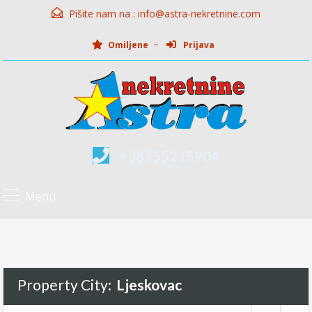
Pišite nam na :
info@astra-nekretnine.com
Omiljene
Prijava
+38755215904
Menu
Property City:
Ljeskovac