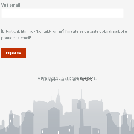
Vaš email
[bft-int-chk html_id="kontakt-forma"] Prijavite se da biste dobijali najbolje
ponude na email!
Astra © 2025. Sva prava zadržana.
Razvijeno od strane
NEST387