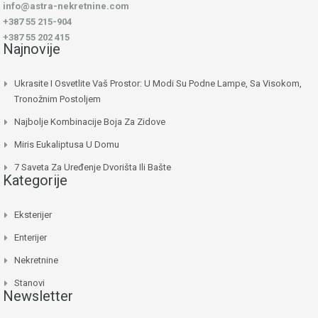
info@astra-nekretnine.com
+387 55 215-904
+387 55 202 415
Najnovije
Ukrasite I Osvetlite Vaš Prostor: U Modi Su Podne Lampe, Sa Visokom,
Tronožnim Postoljem
Najbolje Kombinacije Boja Za Zidove
Miris Eukaliptusa U Domu
7 Saveta Za Uređenje Dvorišta Ili Bašte
Kategorije
Eksterijer
Enterijer
Nekretnine
Stanovi
Newsletter