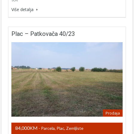
904
Više detalja
Plac – Patkovača 40/23
Prodaja
84,000KM
- Parcela, Plac, Zemljiste