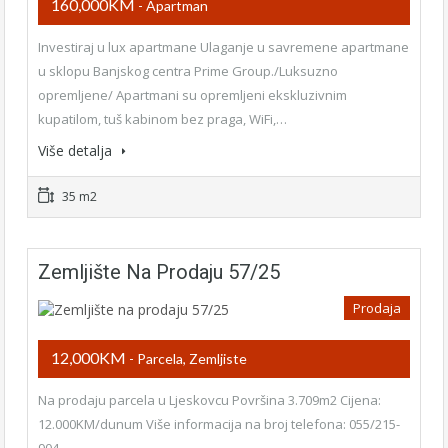
160,000KM
- Apartman
Investiraj u lux apartmane Ulaganje u savremene apartmane
u sklopu Banjskog centra Prime Group./Luksuzno
opremljene/ Apartmani su opremljeni ekskluzivnim
kupatilom, tuš kabinom bez praga, WiFi,…
Više detalja
35 m2
Zemljište Na Prodaju 57/25
Prodaja
12,000KM
- Parcela, Zemljiste
Na prodaju parcela u Ljeskovcu Površina 3.709m2 Cijena:
12.000KM/dunum Više informacija na broj telefona: 055/215-