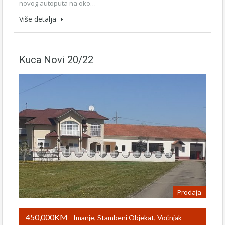
novog autoputa na oko…
Više detalja
Kuca Novi 20/22
Prodaja
450,000KM
- Imanje, Stambeni Objekat, Voćnjak