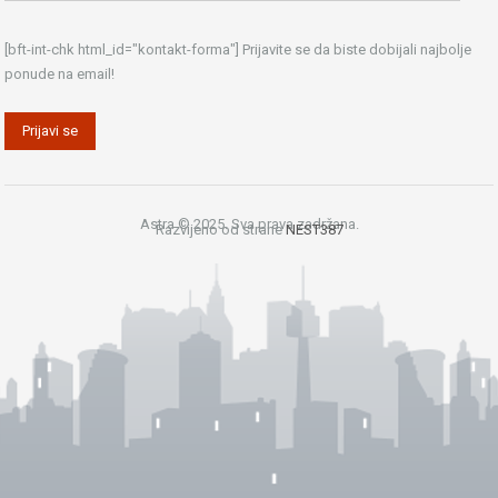
[bft-int-chk html_id="kontakt-forma"] Prijavite se da biste dobijali najbolje
ponude na email!
Astra © 2025. Sva prava zadržana.
Razvijeno od strane
NEST387