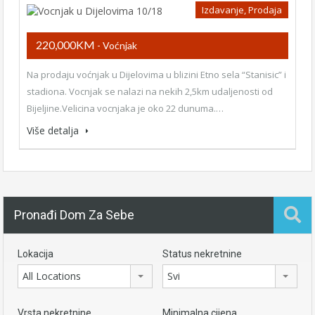
Izdavanje, Prodaja
220,000KM
- Voćnjak
Na prodaju voćnjak u Dijelovima u blizini Etno sela “Stanisic” i
stadiona. Vocnjak se nalazi na nekih 2,5km udaljenosti od
Bijeljine.Velicina vocnjaka je oko 22 dunuma.…
Više detalja
Pronađi Dom Za Sebe
Lokacija
Status nekretnine
All Locations
Svi
Vrsta nekretnine
Minimalna cijena