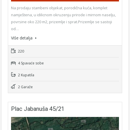
Na prodaju stambeni objekat, porodična kuća, komplet
namještena, u idilicnom okruzenju prirode i mirnom naselju,
povrsine oko 220 m2, prizemlje i sprat.Prizemlje se sastoji
od…
Više detalja
220
4 Spavaće sobe
2 Kupatila
2 Garaže
Plac Jabanuša 45/21