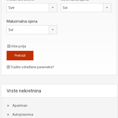
Sve
Svi
Maksimalna cijena
Svi
Više polja
Tražite određene parametre?
Vrste nekretnina
Apartman
Autopraonica