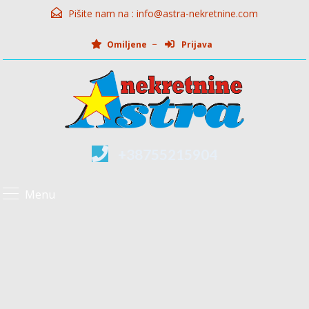
Pišite nam na :
info@astra-nekretnine.com
Omiljene
Prijava
+38755215904
Menu