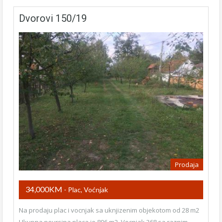
Dvorovi 150/19
Prodaja
34,000KM
- Plac, Voćnjak
Na prodaju plac i vocnjak sa uknjizenim objekotom od 28 m2
Ukupna povrsina placa je 896 m2 Vocnjak 368 sa raznim