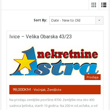
Sort By:
Date - New to Old
Ivice – Velika Obarska 43/23
Prodaja
98,000KM
- Voćnjak, Zemljiste
Na prodaju zemljište površine 8700. Zemljište ima oko 400
sadnica lješnika, starih 10 godina. Na 200 m od asfalta, a od