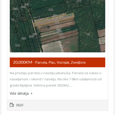
20,000KM
- Parcela, Plac, Voćnjak, Zemljiste
Na prodaju parcela u naselju Jabanuša. Parcela se nalazi u
naseljenom / vikend / naselju. Na oko 7-8km udaljenosti od
grada Bijeljina. Velicina parele 3620m2.…
Više detalja
3620