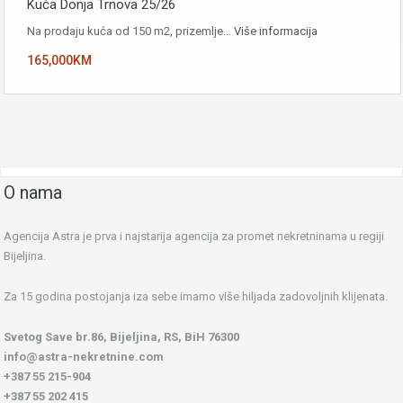
Kuća Donja Trnova 25/26
Na prodaju kuća od 150 m2, prizemlje…
Više informacija
165,000KM
O nama
Agencija Astra je prva i najstarija agencija za promet nekretninama u regiji
Bijeljina.
Za 15 godina postojanja iza sebe imamo više hiljada zadovoljnih klijenata.
Svetog Save br.86, Bijeljina, RS, BiH 76300
info@astra-nekretnine.com
+387 55 215-904
+387 55 202 415