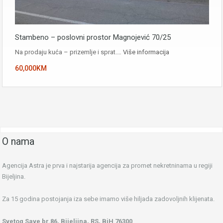
Stambeno – poslovni prostor Magnojević 70/25
Na prodaju kuća – prizemlje i sprat.…
Više informacija
60,000KM
O nama
Agencija Astra je prva i najstarija agencija za promet nekretninama u regiji
Bijeljina.
Za 15 godina postojanja iza sebe imamo više hiljada zadovoljnih klijenata.
Svetog Save br.86, Bijeljina, RS, BiH 76300