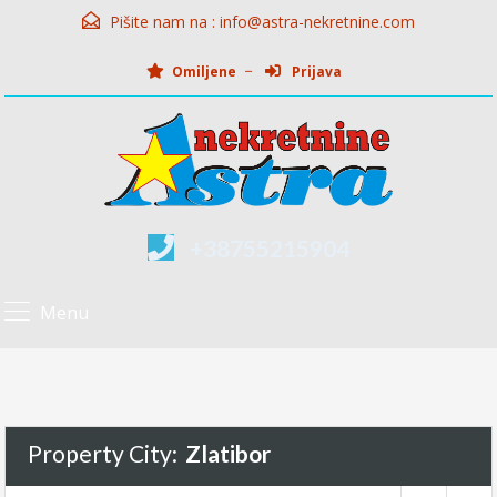
Pišite nam na :
info@astra-nekretnine.com
Omiljene
Prijava
+38755215904
Menu
Property City:
Zlatibor