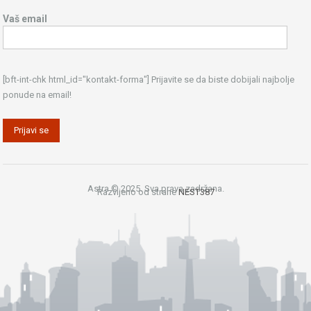
Vaš email
[bft-int-chk html_id="kontakt-forma"] Prijavite se da biste dobijali najbolje
ponude na email!
Astra © 2025. Sva prava zadržana.
Razvijeno od strane
NEST387