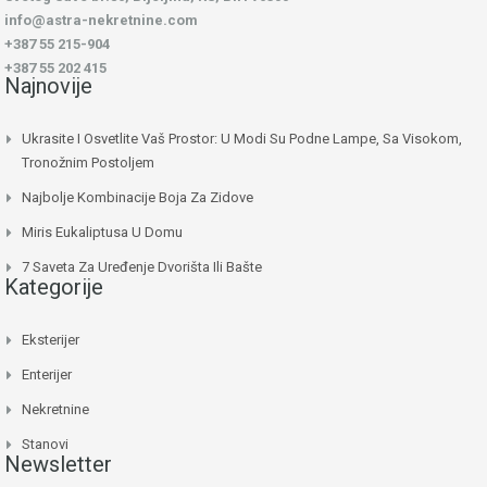
info@astra-nekretnine.com
+387 55 215-904
+387 55 202 415
Najnovije
Ukrasite I Osvetlite Vaš Prostor: U Modi Su Podne Lampe, Sa Visokom,
Tronožnim Postoljem
Najbolje Kombinacije Boja Za Zidove
Miris Eukaliptusa U Domu
7 Saveta Za Uređenje Dvorišta Ili Bašte
Kategorije
Eksterijer
Enterijer
Nekretnine
Stanovi
Newsletter