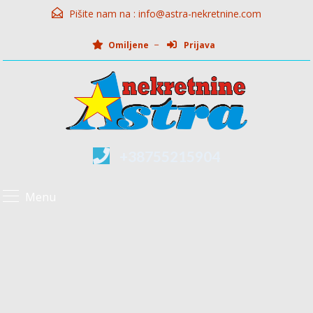
Pišite nam na :
info@astra-nekretnine.com
Omiljene
Prijava
+38755215904
Menu