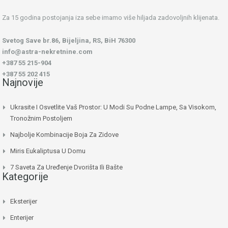
Za 15 godina postojanja iza sebe imamo više hiljada zadovoljnih klijenata.
Svetog Save br.86, Bijeljina, RS, BiH 76300
info@astra-nekretnine.com
+387 55 215-904
+387 55 202 415
Najnovije
Ukrasite I Osvetlite Vaš Prostor: U Modi Su Podne Lampe, Sa Visokom,
Tronožnim Postoljem
Najbolje Kombinacije Boja Za Zidove
Miris Eukaliptusa U Domu
7 Saveta Za Uređenje Dvorišta Ili Bašte
Kategorije
Eksterijer
Enterijer