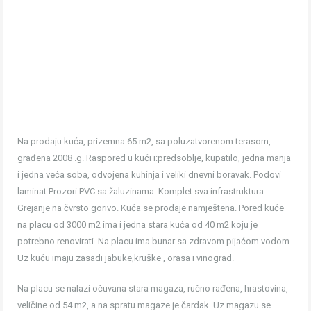
Na prodaju kuća, prizemna 65 m2, sa poluzatvorenom terasom,
građena 2008 .g. Raspored u kući i:predsoblje, kupatilo, jedna manja
i jedna veća soba, odvojena kuhinja i veliki dnevni boravak. Podovi
laminat.Prozori PVC sa žaluzinama. Komplet sva infrastruktura.
Grejanje na čvrsto gorivo. Kuća se prodaje namještena. Pored kuće
na placu od 3000 m2 ima i jedna stara kuća od 40 m2 koju je
potrebno renovirati. Na placu ima bunar sa zdravom pijaćom vodom.
Uz kuću imaju zasadi jabuke,kruške , orasa i vinograd.
Na placu se nalazi očuvana stara magaza, ručno rađena, hrastovina,
veličine od 54 m2, a na spratu magaze je čardak. Uz magazu se