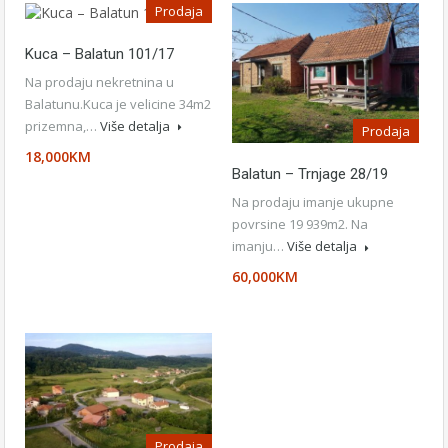
Prodaja
Kuca – Balatun 101/17
Na prodaju nekretnina u
Balatunu.Kuca je velicine 34m2
prizemna,…
Više detalja
Prodaja
18,000KM
Balatun – Trnjage 28/19
Na prodaju imanje ukupne
povrsine 19 939m2. Na
imanju…
Više detalja
60,000KM
Prodaja