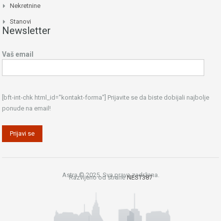
Nekretnine
Stanovi
Newsletter
Vaš email
[bft-int-chk html_id="kontakt-forma"] Prijavite se da biste dobijali najbolje
ponude na email!
Astra © 2025. Sva prava zadržana.
Razvijeno od strane
NEST387