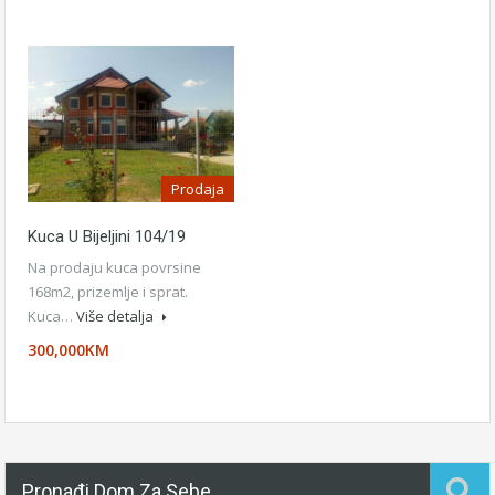
Prodaja
Kuca U Bijeljini 104/19
Na prodaju kuca povrsine
168m2, prizemlje i sprat.
Kuca…
Više detalja
300,000KM
Pronađi Dom Za Sebe