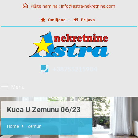
Pišite nam na :
info@astra-nekretnine.com
Omiljene
Prijava
+38755215904
Menu
Kuca U Zemunu 06/23
Home
Zemun