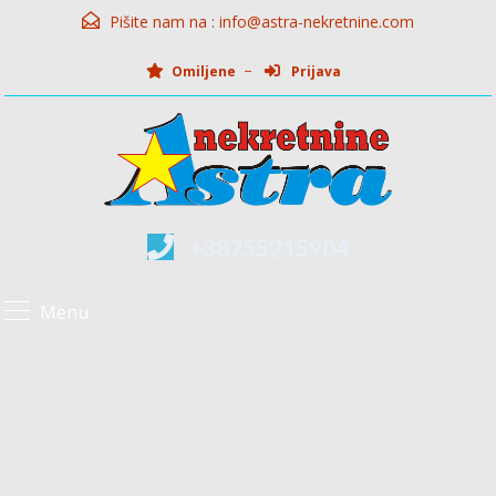
Pišite nam na :
info@astra-nekretnine.com
Omiljene
Prijava
+38755215904
Menu