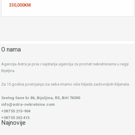
330,000KM
O nama
Agencija Astra je prva i najstarija agencija za promet nekretninama u regiji
Bijeljina.
Za 15 godina postojanja iza sebe imamo više hiljada zadovoljnih klijenata.
Svetog Save br.86, Bijeljina, RS, BiH 76300
info@astra-nekretnine.com
+387 55 215-904
+387 55 202 415
Najnovije