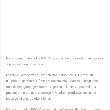
Na prodaju objekat oko 165m2 u osnovi. Sastoji se od prizemlja, dva
spata i visokog potkrovlja.
Prizemlje i dva sprata su uređeni kao garsonjere. U III etaže su
ukupno 12 garsonjera. Šest garsonjera imaju vlastitu kuhinju, dok
ostalih šest garsonjera koriste zajedničku kuhinju u prizemlju. U
prizemlju je uređena i receprcija. U visokom potrkovlju se nalazi
jedan veliki stan od oko 150m2.
Na placu od oko 1800m2 je voćnjak i pečenjara. Plac je u potpunosti