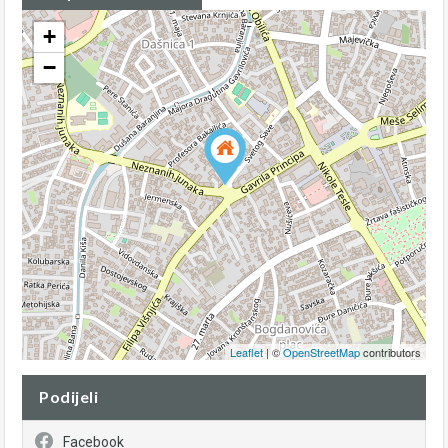
+
−
Leaflet
| ©
OpenStreetMap
contributors
Podijeli
Facebook