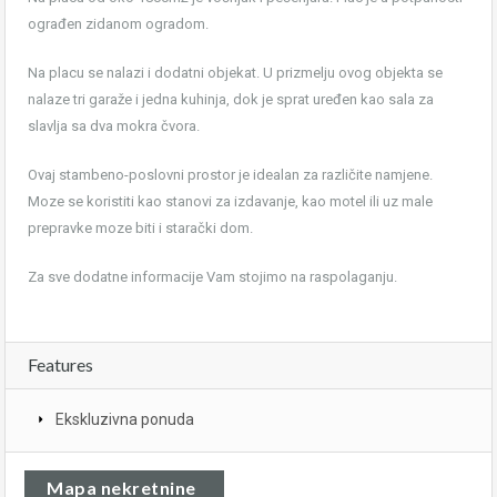
ograđen zidanom ogradom.
Na placu se nalazi i dodatni objekat. U prizmelju ovog objekta se
nalaze tri garaže i jedna kuhinja, dok je sprat uređen kao sala za
slavlja sa dva mokra čvora.
Ovaj stambeno-poslovni prostor je idealan za različite namjene.
Moze se koristiti kao stanovi za izdavanje, kao motel ili uz male
prepravke moze biti i starački dom.
Za sve dodatne informacije Vam stojimo na raspolaganju.
Features
Ekskluzivna ponuda
Mapa nekretnine