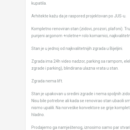
kupatila.
Arhitekte kažu da je raspored projektovan po JUS-u.
Kompletno renoviran stan (zidovi, prozori, plafoni). Tr
punjeni argonom +roletne+ rolo komarnici, najkvalitetniji
Stan je u jednoj od najkvalitetnijih zgrada u Bijeljini.
Zgrada ima 24h video nadzor, parking sa rampom, elektr
zgrade i parking), blindirana ulazna vrata u stan.
Zgrada nema lift.
Stan je upakovan u sredini zgrade i nema spoljnih zidov
Nisu bile potrebne ali kada se renovirao stan ubacili sm
nismo upalili. Na norveške konvektore se grije komple
hladno.
Prodajemo ga namještenog, iznosimo samo par stvari. R