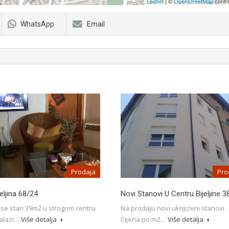
Leaflet
| ©
OpenStreetMap
contri
WhatsApp
Email
Prodaja
Pro
eljina 68/24
Novi Stanovi U Centru Bijeljine 3
 se stan 39m2 u strogom centru
Na prodaju novi uknjizeni stanovi .
alazi…
Više detalja
Cijena po m2…
Više detalja