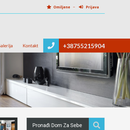
Omiljene
Prijava
+38755215904
alerija
Kontakt
Pronađi Dom Za Sebe