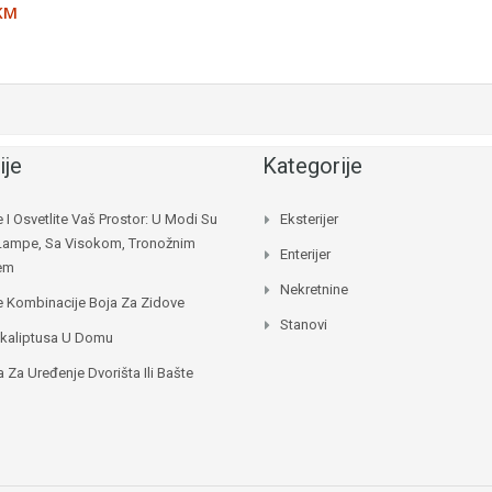
KM
ije
Kategorije
e I Osvetlite Vaš Prostor: U Modi Su
Eksterijer
Lampe, Sa Visokom, Tronožnim
Enterijer
jem
Nekretnine
e Kombinacije Boja Za Zidove
Stanovi
ukaliptusa U Domu
a Za Uređenje Dvorišta Ili Bašte