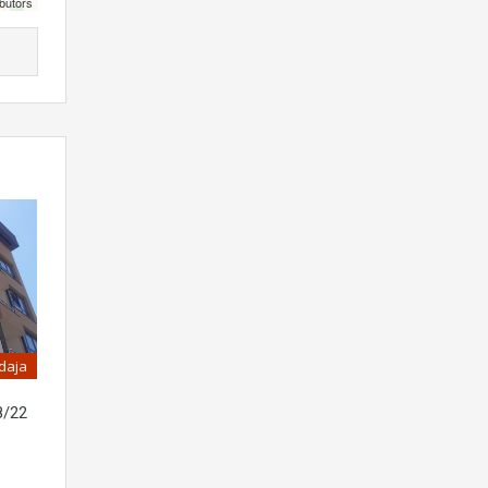
butors
daja
8/22