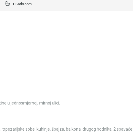
1 Bathroom
ne u jednosmjernoj, mirnoj ulici.
 trpezarijske sobe, kuhinje, špajza, balkona, drugog hodnika, 2 spavaće