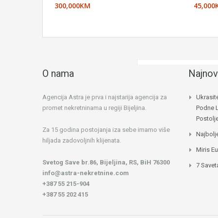
300,000KM
45,000
O nama
Najnov
Agencija Astra je prva i najstarija agencija za
Ukrasit
promet nekretninama u regiji Bijeljina.
Podne 
Postol
Za 15 godina postojanja iza sebe imamo više
Najbolj
hiljada zadovoljnih klijenata.
Miris E
Svetog Save br.86, Bijeljina, RS, BiH 76300
7 Savet
info@astra-nekretnine.com
+387 55 215-904
+387 55 202 415