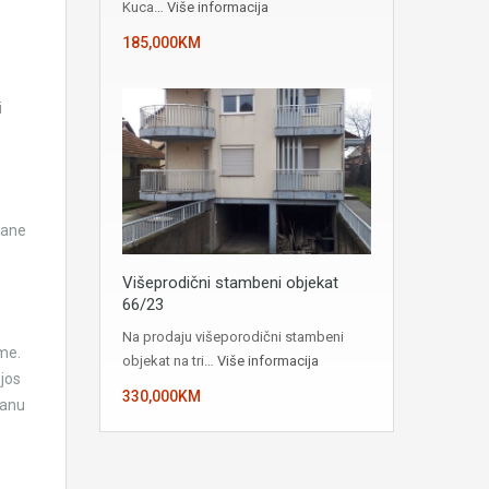
Kuca…
Više informacija
185,000KM
i
rane
Višeprodični stambeni objekat
66/23
Na prodaju višeporodični stambeni
ime.
objekat na tri…
Više informacija
 jos
330,000KM
tanu