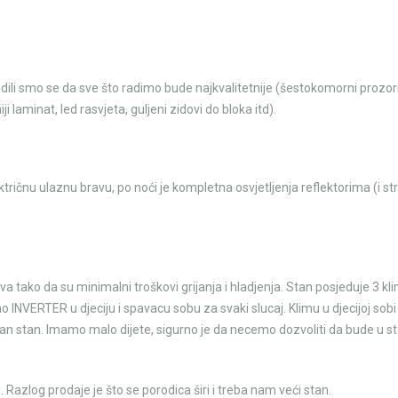
udili smo se da sve što radimo bude najkvalitetnije (šestokomorni prozor
 laminat, led rasvjeta, guljeni zidovi do bloka itd).
ičnu ulaznu bravu, po noći je kompletna osvjetljenja reflektorima (i st
a tako da su minimalni troškovi grijanja i hladjenja. Stan posjeduje 3 kl
o INVERTER u djeciju i spavacu sobu za svaki slucaj. Klimu u djecijoj sobi
tan stan. Imamo malo dijete, sigurno je da necemo dozvoliti da bude u s
azlog prodaje je što se porodica širi i treba nam veći stan.