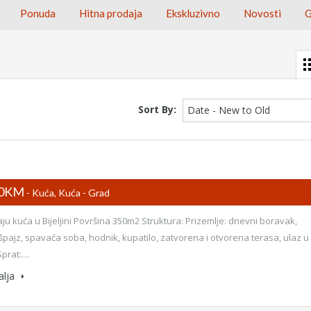
Ponuda
Hitna prodaja
Ekskluzivno
Novosti
G
Sort By:
Date - New to Old
00KM
- Kuća, Kuća - Grad
ju kuća u Bijeljini Površina 350m2 Struktura: Prizemlje: dnevni boravak,
 špajz, spavaća soba, hodnik, kupatilo, zatvorena i otvorena terasa, ulaz u
Sprat:…
alja