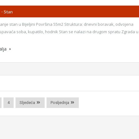
M
- Stan
anje stan u Bijeljini Površina 55m2 Struktura: dnevni boravak, odvojena
 spavaća soba, kupatilo, hodnik Stan se nalazi na drugom spratu Zgrada u
alja
4
Sljedeća
Posljednja