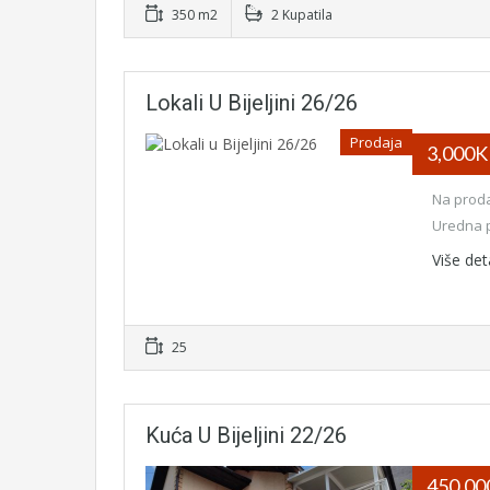
350 m2
2 Kupatila
Lokali U Bijeljini 26/26
Prodaja
3,000
Na proda
Uredna p
Više det
25
Kuća U Bijeljini 22/26
450,0