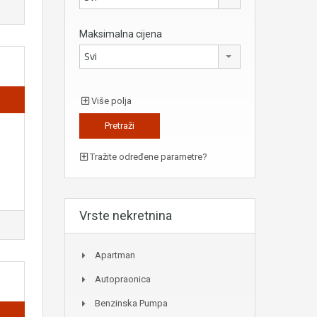
Maksimalna cijena
Svi
Više polja
Tražite određene parametre?
Vrste nekretnina
Apartman
Autopraonica
Benzinska Pumpa