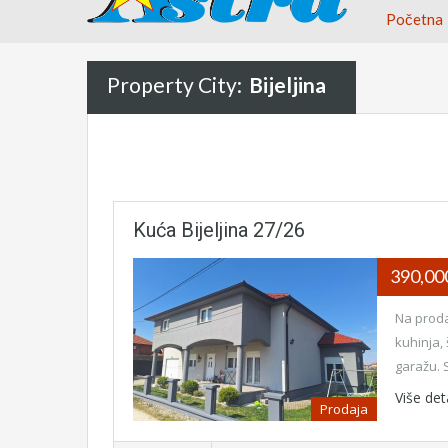
Početna
Property City:
Bijeljina
Kuća Bijeljina 27/26
390,0
Na proda
kuhinja,
garažu. 
Više det
Prodaja