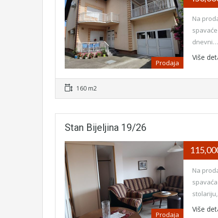
Na proda
spavaće 
dnevni…
Više det
Prodaja
160 m2
Stan Bijeljina 19/26
115,0
Na proda
spavaća 
stolariju
Više det
Prodaja