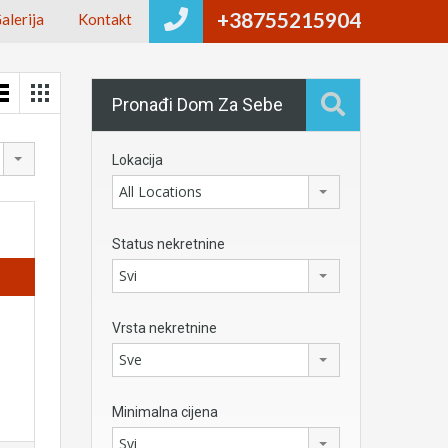
+38755215904
alerija
Kontakt
Pronađi Dom Za Sebe
Lokacija
All Locations
Status nekretnine
Svi
Vrsta nekretnine
Sve
Minimalna cijena
Svi