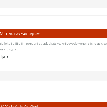
KM
- Hala, Poslovni Objekat
ju lokali u Bijeljini pogodni za advokatske, knjigovodstvene i slicne usluge
apirologija .
alja
00KM
- Kuća, Kuća - Grad