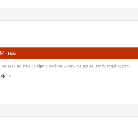
KM
- Hala
 hala/skladište u Bijeljini Površine 630m2 Nalazi se u industrijskoj zoni
alja