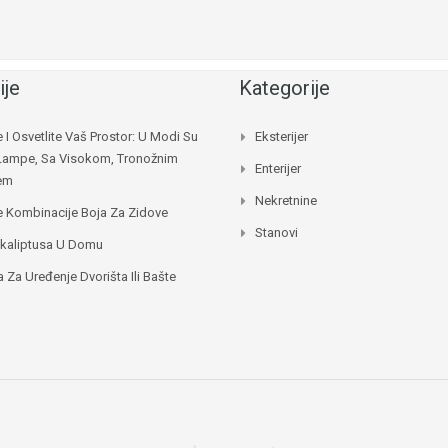
ije
Kategorije
e I Osvetlite Vaš Prostor: U Modi Su
Eksterijer
Lampe, Sa Visokom, Tronožnim
Enterijer
jem
Nekretnine
e Kombinacije Boja Za Zidove
Stanovi
ukaliptusa U Domu
a Za Uređenje Dvorišta Ili Bašte