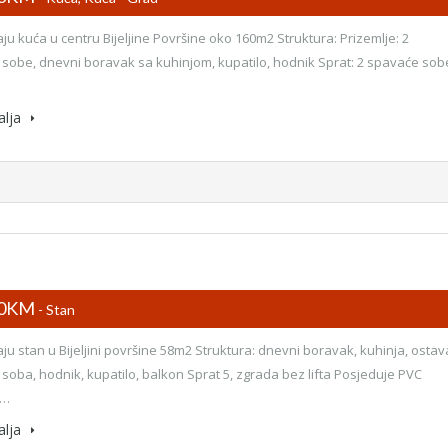
ju kuća u centru Bijeljine Površine oko 160m2 Struktura: Prizemlje: 2
sobe, dnevni boravak sa kuhinjom, kupatilo, hodnik Sprat: 2 spavaće sob
alja
00KM
- Stan
ju stan u Bijeljini površine 58m2 Struktura: dnevni boravak, kuhinja, ostav
soba, hodnik, kupatilo, balkon Sprat 5, zgrada bez lifta Posjeduje PVC
,…
alja