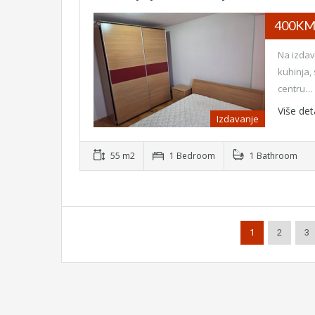
400K
Na izdav
kuhinja,
centru…
Više det
Izdavanje
55 m2
1 Bedroom
1 Bathroom
1
2
3