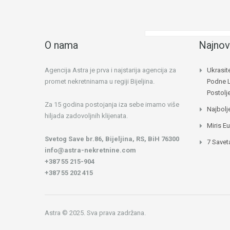
O nama
Najnov
Agencija Astra je prva i najstarija agencija za
Ukrasit
promet nekretninama u regiji Bijeljina.
Podne 
Postol
Za 15 godina postojanja iza sebe imamo više
Najbolj
hiljada zadovoljnih klijenata.
Miris E
Svetog Save br.86, Bijeljina, RS, BiH 76300
7 Savet
info@astra-nekretnine.com
+387 55 215-904
+387 55 202 415
Astra © 2025. Sva prava zadržana.