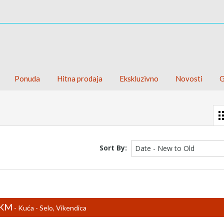
Ponuda
Hitna prodaja
Ekskluzivno
Novosti
G
Sort By:
Date - New to Old
0KM
- Kuća - Selo, Vikendica