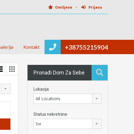
Omiljene
Prijava
+38755215904
alerija
Kontakt
Pronađi Dom Za Sebe
Lokacija
All Locations
Status nekretnine
Svi