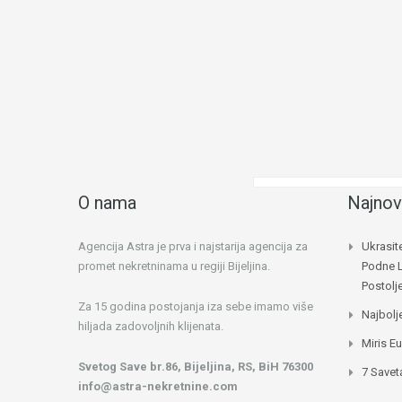
O nama
Najnov
Agencija Astra je prva i najstarija agencija za
Ukrasit
promet nekretninama u regiji Bijeljina.
Podne 
Postol
Za 15 godina postojanja iza sebe imamo više
Najbolj
hiljada zadovoljnih klijenata.
Miris E
Svetog Save br.86, Bijeljina, RS, BiH 76300
7 Savet
info@astra-nekretnine.com