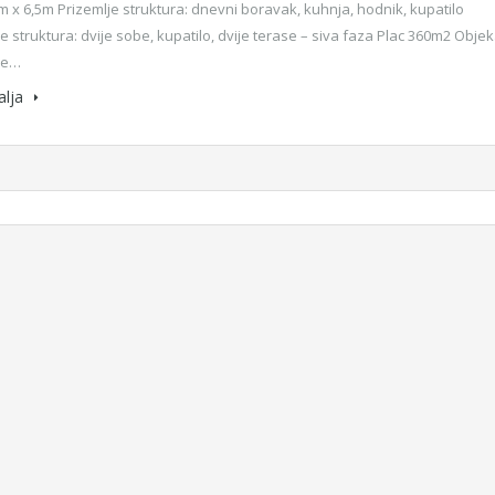
m x 6,5m Prizemlje struktura: dnevni boravak, kuhnja, hodnik, kupatilo
e struktura: dvije sobe, kupatilo, dvije terase – siva faza Plac 360m2 Objek
je…
alja