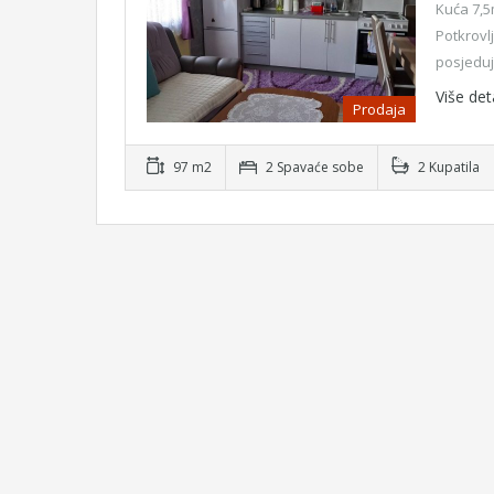
Kuća 7,5
Potkrovlj
posjedu
Više det
Prodaja
97 m2
2 Spavaće sobe
2 Kupatila