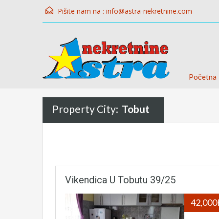
Pišite nam na :
info@astra-nekretnine.com
Početna
Property City:
Tobut
Vikendica U Tobutu 39/25
42,00