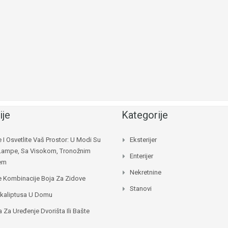
ije
Kategorije
e I Osvetlite Vaš Prostor: U Modi Su
Eksterijer
Lampe, Sa Visokom, Tronožnim
Enterijer
jem
Nekretnine
e Kombinacije Boja Za Zidove
Stanovi
ukaliptusa U Domu
a Za Uređenje Dvorišta Ili Bašte