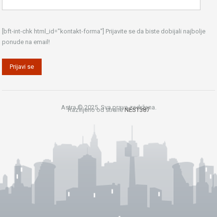
[bft-int-chk html_id="kontakt-forma"] Prijavite se da biste dobijali najbolje
ponude na email!
Astra © 2025. Sva prava zadržana.
Razvijeno od strane
NEST387