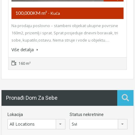
100,000KM m²
- Kuća
Na prodaju poslovno – stambeni objekat ukupne povrsine
160m2, prizemlj i sprat. Sprat posjeduje dnevni boravak, tri
sobe, kupatilo,ostavu. Nema struje i vode u objektu.…
Više detalja
160 m²
Pronađi Dom Za Sebe
Lokacija
Status nekretnine
All Locations
Svi