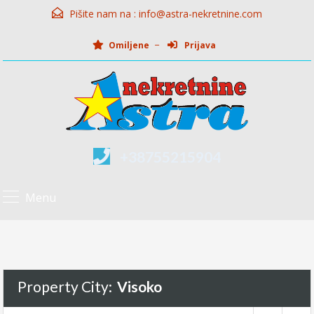
Pišite nam na :
info@astra-nekretnine.com
Omiljene
Prijava
+38755215904
Menu
Property City:
Visoko