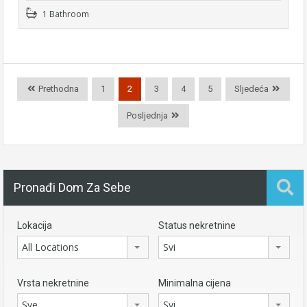
1 Bathroom
Prethodna
1
2
3
4
5
Sljedeća
Posljednja
Pronađi Dom Za Sebe
Lokacija
Status nekretnine
All Locations
Svi
Vrsta nekretnine
Minimalna cijena
Sve
Svi