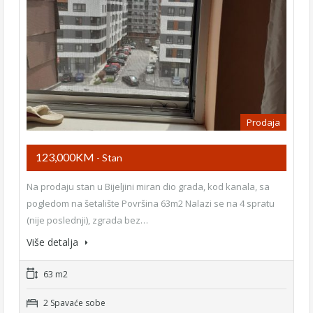
Prodaja
123,000KM
- Stan
Na prodaju stan u Bijeljini miran dio grada, kod kanala, sa
pogledom na šetalište Površina 63m2 Nalazi se na 4 spratu
(nije poslednji), zgrada bez…
Više detalja
63 m2
2 Spavaće sobe