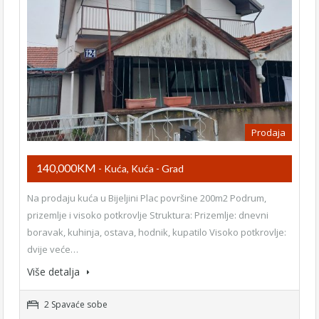
Prodaja
140,000KM
- Kuća, Kuća - Grad
Na prodaju kuća u Bijeljini Plac površine 200m2 Podrum,
prizemlje i visoko potkrovlje Struktura: Prizemlje: dnevni
boravak, kuhinja, ostava, hodnik, kupatilo Visoko potkrovlje:
dvije veće…
Više detalja
2 Spavaće sobe