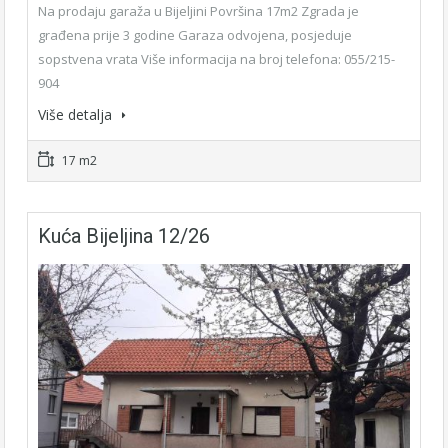
Na prodaju garaža u Bijeljini Površina 17m2 Zgrada je
građena prije 3 godine Garaza odvojena, posjeduje
sopstvena vrata Više informacija na broj telefona: 055/215-
904
Više detalja
17 m2
Kuća Bijeljina 12/26