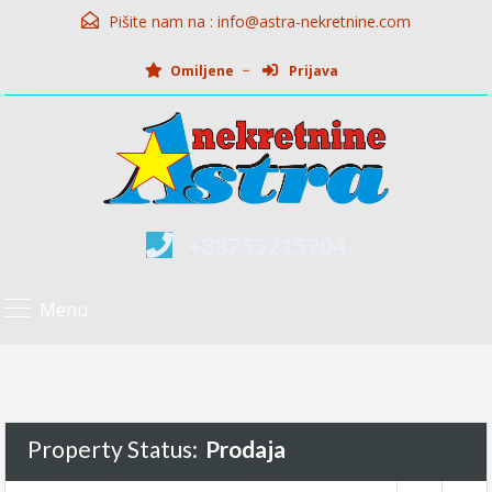
Pišite nam na :
info@astra-nekretnine.com
Omiljene
Prijava
+38755215904
Menu
Property Status:
Prodaja