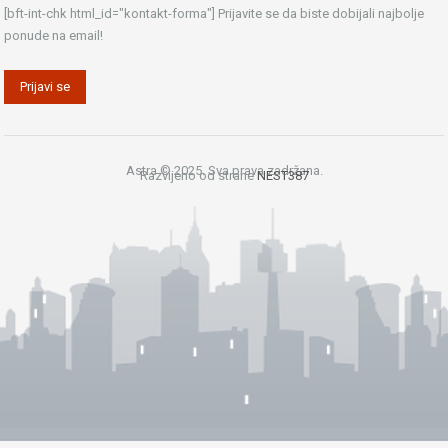
[bft-int-chk html_id="kontakt-forma"] Prijavite se da biste dobijali najbolje
ponude na email!
Astra © 2025. Sva prava zadržana.
Razvijeno od strane
NEST387