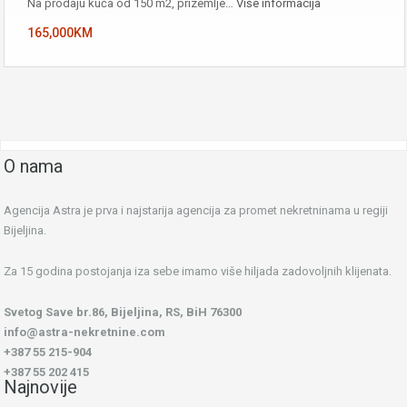
Na prodaju kuća od 150 m2, prizemlje…
Više informacija
165,000KM
O nama
Agencija Astra je prva i najstarija agencija za promet nekretninama u regiji
Bijeljina.
Za 15 godina postojanja iza sebe imamo više hiljada zadovoljnih klijenata.
Svetog Save br.86, Bijeljina, RS, BiH 76300
info@astra-nekretnine.com
+387 55 215-904
+387 55 202 415
Najnovije