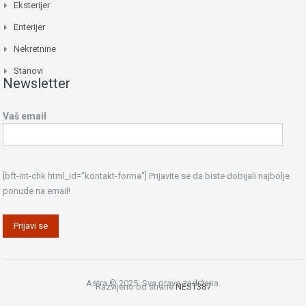
Eksterijer
Enterijer
Nekretnine
Stanovi
Newsletter
Vaš email
[bft-int-chk html_id="kontakt-forma"] Prijavite se da biste dobijali najbolje
ponude na email!
Astra © 2025. Sva prava zadržana.
Razvijeno od strane
NEST387