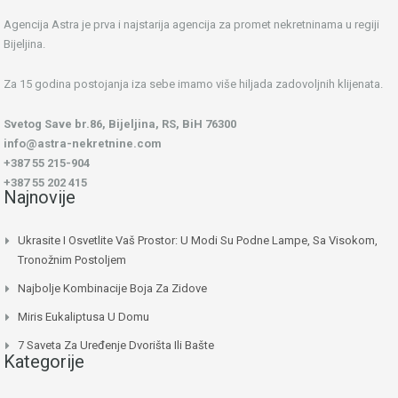
Agencija Astra je prva i najstarija agencija za promet nekretninama u regiji
Bijeljina.
Za 15 godina postojanja iza sebe imamo više hiljada zadovoljnih klijenata.
Svetog Save br.86, Bijeljina, RS, BiH 76300
info@astra-nekretnine.com
+387 55 215-904
+387 55 202 415
Najnovije
Ukrasite I Osvetlite Vaš Prostor: U Modi Su Podne Lampe, Sa Visokom,
Tronožnim Postoljem
Najbolje Kombinacije Boja Za Zidove
Miris Eukaliptusa U Domu
7 Saveta Za Uređenje Dvorišta Ili Bašte
Kategorije