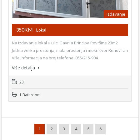
Izdavanje
350KM
- Lokal
Na izdavanje lokal u ulici Gavrila Principa Površine 23m2
Jedna velika prostorija, mala prostorija i mokri čvor Renoviran
Više informacija na broj telefona: 055/215-904
Više detalja
23
1 Bathroom
1
2
3
4
5
6