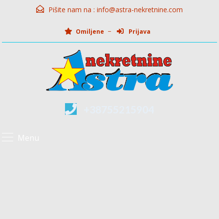
Pišite nam na :
info@astra-nekretnine.com
Omiljene
Prijava
+38755215904
Menu