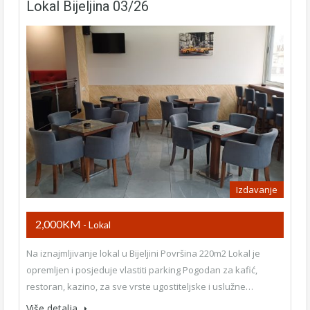
Lokal Bijeljina 03/26
Izdavanje
2,000KM
- Lokal
Na iznajmljivanje lokal u Bijeljini Površina 220m2 Lokal je
opremljen i posjeduje vlastiti parking Pogodan za kafić,
restoran, kazino, za sve vrste ugostiteljske i uslužne…
Više detalja