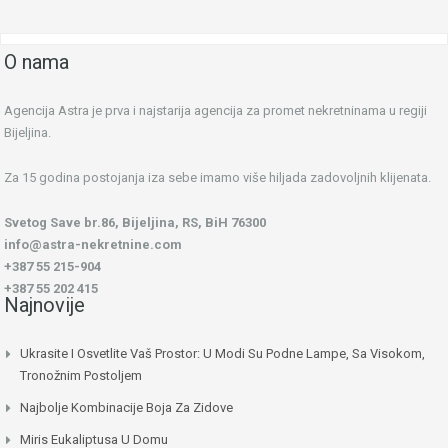
O nama
Agencija Astra je prva i najstarija agencija za promet nekretninama u regiji
Bijeljina.
Za 15 godina postojanja iza sebe imamo više hiljada zadovoljnih klijenata.
Svetog Save br.86, Bijeljina, RS, BiH 76300
info@astra-nekretnine.com
+387 55 215-904
+387 55 202 415
Najnovije
Ukrasite I Osvetlite Vaš Prostor: U Modi Su Podne Lampe, Sa Visokom,
Tronožnim Postoljem
Najbolje Kombinacije Boja Za Zidove
Miris Eukaliptusa U Domu