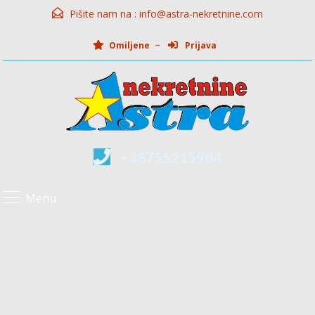
Pišite nam na :
info@astra-nekretnine.com
Omiljene
Prijava
+38755215904
Menu