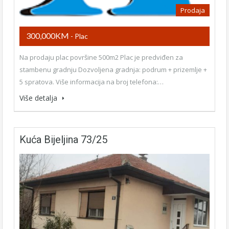
Prodaja
300,000KM
- Plac
Na prodaju plac površine 500m2 Plac je predviđen za
stambenu gradnju Dozvoljena gradnja: podrum + prizemlje +
5 spratova. Više informacija na broj telefona:…
Više detalja
Kuća Bijeljina 73/25