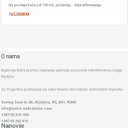
Na prodaju kuća od 150 m2, prizemlje…
Više informacija
165,000KM
O nama
Agencija Astra je prva i najstarija agencija za promet nekretninama u regiji
Bijeljina.
Za 15 godina postojanja iza sebe imamo više hiljada zadovoljnih klijenata.
Svetog Save br.86, Bijeljina, RS, BiH 76300
info@astra-nekretnine.com
+387 55 215-904
+387 55 202 415
Najnovije