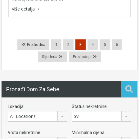
Više detalja
Prethodna
1
2
3
4
5
6
Sljedeća
Posljednja
Pronađi Dom Za Sebe
Lokacija
Status nekretnine
All Locations
Svi
Vrsta nekretnine
Minimalna cijena