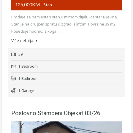
125,000KM
- Stan
Prodaje se namjesten stan u mirnom dijelu -centar Bijeljine.
Stan je na drugom spratu u zgradi s liftom. Povrsine 39 m2.
Poseduje hodnik, iz koga…
Više detalja
39
1 Bedroom
1 Bathroom
1 Garage
Poslovno Stambeni Objekat 03/26