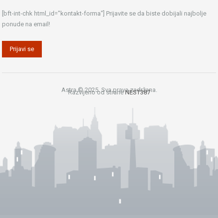
[bft-int-chk html_id="kontakt-forma"] Prijavite se da biste dobijali najbolje
ponude na email!
Astra © 2025. Sva prava zadržana.
Razvijeno od strane
NEST387