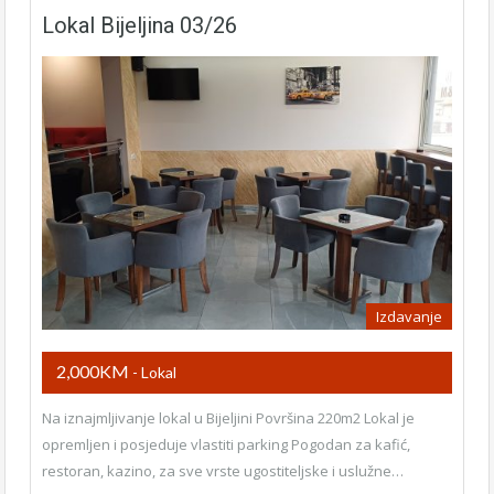
Lokal Bijeljina 03/26
Izdavanje
2,000KM
- Lokal
Na iznajmljivanje lokal u Bijeljini Površina 220m2 Lokal je
opremljen i posjeduje vlastiti parking Pogodan za kafić,
restoran, kazino, za sve vrste ugostiteljske i uslužne…