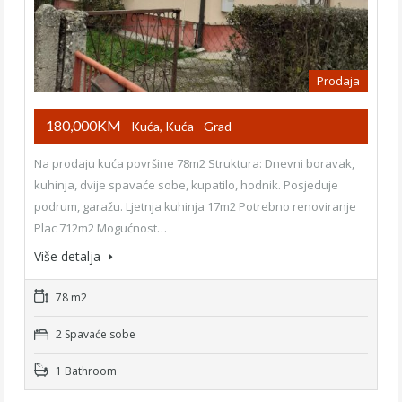
Prodaja
180,000KM
- Kuća, Kuća - Grad
Na prodaju kuća površine 78m2 Struktura: Dnevni boravak,
kuhinja, dvije spavaće sobe, kupatilo, hodnik. Posjeduje
podrum, garažu. Ljetnja kuhinja 17m2 Potrebno renoviranje
Plac 712m2 Mogućnost…
Više detalja
78 m2
2 Spavaće sobe
1 Bathroom