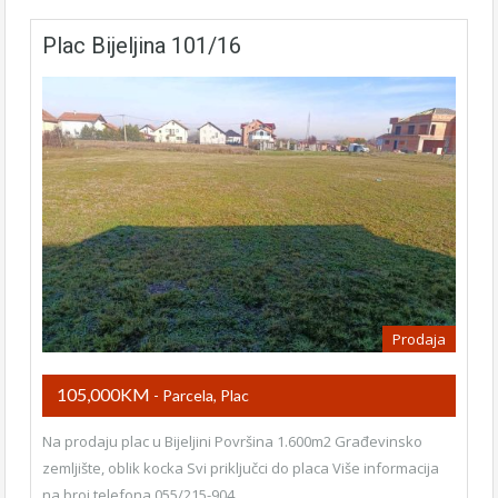
Plac Bijeljina 101/16
Prodaja
105,000KM
- Parcela, Plac
Na prodaju plac u Bijeljini Površina 1.600m2 Građevinsko
zemljište, oblik kocka Svi priključci do placa Više informacija
na broj telefona 055/215-904