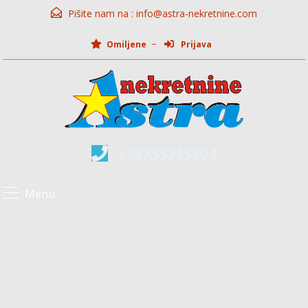
Pišite nam na :
info@astra-nekretnine.com
Omiljene
Prijava
+38755215904
Menu