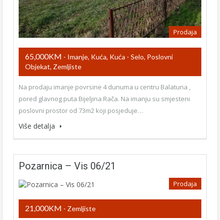
Prodaja
65,000KM
- Imanje, Kuća, Kuća - Selo, Poslovni
Objekat, Zemljiste
Na prodaju imanje povrsine 4 dunuma u centru Balatuna ,
pored glavnog puta Bijeljina Rača. Na imanju su smjesteni
poslovni prostor od 73m2 koji posjeduje…
Više detalja
Pozarnica – Vis 06/21
Prodaja
21,000KM
- Zemljiste