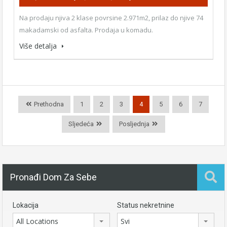
Na prodaju njiva 2 klase povrsine 2.971m2, prilaz do njive 74
makadamski od asfalta. Prodaja u komadu.
Više detalja
Prethodna
1
2
3
4
5
6
7
Sljedeća
Posljednja
Pronađi Dom Za Sebe
Lokacija
Status nekretnine
All Locations
Svi