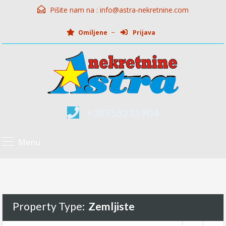
Pišite nam na :
info@astra-nekretnine.com
Omiljene
Prijava
+38755215904
Menu
Property Type:
Zemljiste