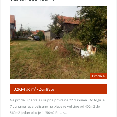
Prodaja
32KM po m²
- Zemljiste
Na prodaju parcela ukupne povrsine 22 dunuma. Od toga je
7 dunuma isparcelisano na placeve velicine od 400m2 do
560m2 jedan plac je 1.450m2 Prilaz…