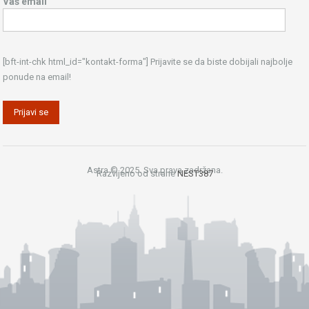
Vaš email
[bft-int-chk html_id="kontakt-forma"] Prijavite se da biste dobijali najbolje
ponude na email!
Astra © 2025. Sva prava zadržana.
Razvijeno od strane
NEST387