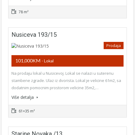
78 m²
Nusiceva 193/15
Prodaja
101,000KM
- Lokal
Na prodaju lokal u Nusicevoj. Lokal se nalazi u suterenu
stambene zgrade. Ulaz iz dvorista. Lokal je velicine 61m2, sa
dodatnim pomocnim prostorom velicine 35m2,…
Više detalja
61+35 m²
Starine Novaka /13