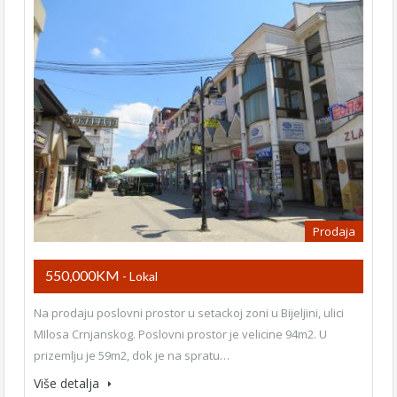
Prodaja
550,000KM
- Lokal
Na prodaju poslovni prostor u setackoj zoni u Bijeljini, ulici
MIlosa Crnjanskog. Poslovni prostor je velicine 94m2. U
prizemlju je 59m2, dok je na spratu…
Više detalja