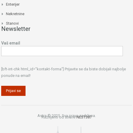
Enterijer
Nekretnine
Stanovi
Newsletter
Vaš email
[bft-int-chk html_id="kontakt-forma"] Prijavite se da biste dobijali najbolje
ponude na email!
Astra © 2025. Sva prava zadržana.
Razvijeno od strane
NEST387