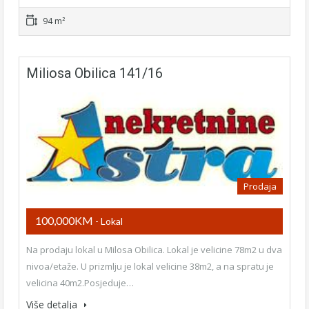
94 m²
Miliosa Obilica 141/16
Prodaja
100,000KM
- Lokal
Na prodaju lokal u Milosa Obilica. Lokal je velicine 78m2 u dva
nivoa/etaže. U prizmlju je lokal velicine 38m2, a na spratu je
velicina 40m2.Posjeduje…
Više detalja