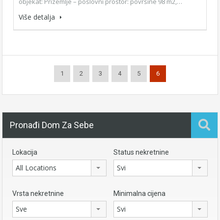
objekat: Prizemlje – poslovni prostor: povrsine 98 m2,…
Više detalja
1
2
3
4
5
6
Pronađi Dom Za Sebe
Lokacija
Status nekretnine
All Locations
Svi
Vrsta nekretnine
Minimalna cijena
Sve
Svi