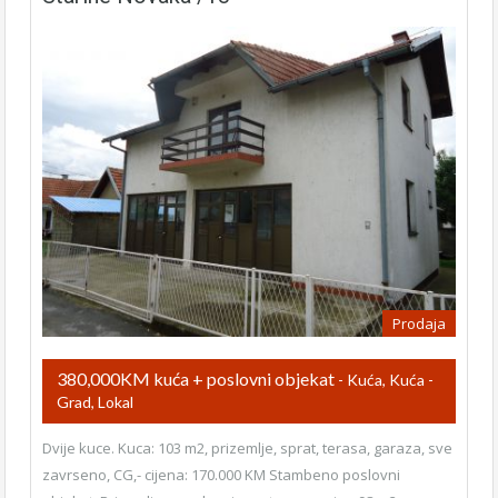
Prodaja
380,000KM kuća + poslovni objekat
- Kuća, Kuća -
Grad, Lokal
Dvije kuce. Kuca: 103 m2, prizemlje, sprat, terasa, garaza, sve
zavrseno, CG,- cijena: 170.000 KM Stambeno poslovni