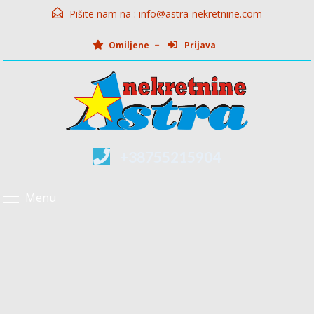
Pišite nam na :
info@astra-nekretnine.com
Omiljene
Prijava
+38755215904
Menu