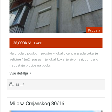
Prodaja
36,000KM
- Lokal
Na prodaju poslovni prostor – lokal u centru grada.Lokal je
velicine 18m2 i pasazni je lokal. Lokal je sivoj fazi, odnosno
nedostaju plocice na podu,…
Više detalja
18 m²
Milosa Crnjanskog 80/16