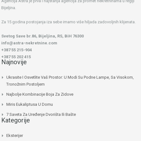
Agencija Astra je prva i najstarija agencija za promet nekretninama u regiji
Bijeljina.
Za 15 godina postojanja iza sebe imamo više hiljada zadovoljnih klijenata.
Svetog Save br.86, Bijeljina, RS, BiH 76300
info@astra-nekretnine.com
+387 55 215-904
+387 55 202 415
Najnovije
Ukrasite I Osvetlite Vaš Prostor: U Modi Su Podne Lampe, Sa Visokom,
Tronožnim Postoljem
Najbolje Kombinacije Boja Za Zidove
Miris Eukaliptusa U Domu
7 Saveta Za Uređenje Dvorišta Ili Bašte
Kategorije
Eksterijer